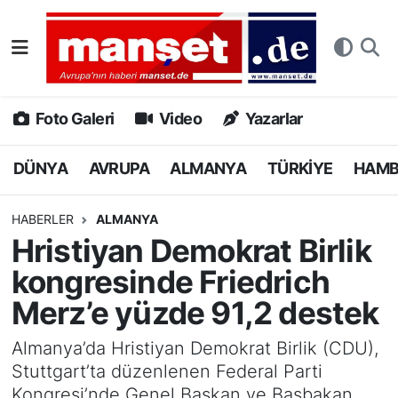
DÜNYA
Nöbetçi Eczaneler
AVRUPA
Hava Durumu
Foto Galeri
Video
Yazarlar
ALMANYA
Namaz Vakitleri
DÜNYA
AVRUPA
ALMANYA
TÜRKİYE
HAM
TÜRKİYE
Trafik Durumu
HABERLER
ALMANYA
Hristiyan Demokrat Birlik
HAMBURG
Puan Durumu ve Fikstür
kongresinde Friedrich
SPOR
Tüm Manşetler
Merz’e yüzde 91,2 destek
DEUTSCH
Son Dakika Haberleri
Almanya’da Hristiyan Demokrat Birlik (CDU),
Stuttgart’ta düzenlenen Federal Parti
EKONOMİ
Haber Arşivi
Kongresi’nde Genel Başkan ve Başbakan