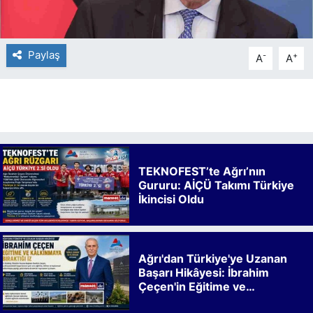
Paylaş
-
+
A
A
TEKNOFEST’te Ağrı’nın
Gururu: AİÇÜ Takımı Türkiye
İkincisi Oldu
Ağrı'dan Türkiye'ye Uzanan
Başarı Hikâyesi: İbrahim
Çeçen'in Eğitime ve
Kalkınmaya Bıraktığı İz