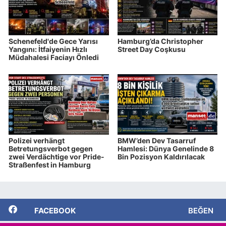
Schenefeld'de Gece Yarısı
Hamburg’da Christopher
Yangını: İtfaiyenin Hızlı
Street Day Coşkusu
Müdahalesi Faciayı Önledi
Polizei verhängt
BMW’den Dev Tasarruf
Betretungsverbot gegen
Hamlesi: Dünya Genelinde 8
zwei Verdächtige vor Pride-
Bin Pozisyon Kaldırılacak
Straßenfest in Hamburg
FACEBOOK
BEĞEN