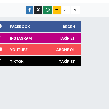
-
+
A
A
FACEBOOK
BEĞEN
INSTAGRAM
TAKIP ET
YOUTUBE
ABONE OL
TIKTOK
TAKIP ET