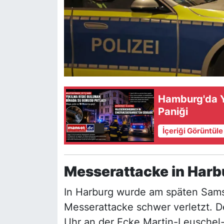
Hamburg'da Y
Paniği
İçeriği Görüntül
Messerattacke in Harb
In Harburg wurde am späten Sams
Messerattacke schwer verletzt. D
Uhr an der Ecke Martin-Leuschel