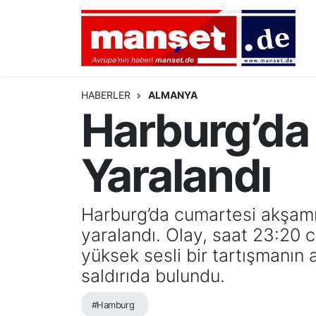
DÜNYA
Nöbetçi Eczaneler
AVRUPA
Hava Durumu
HABERLER
ALMANYA
Harburg’da B
ALMANYA
Namaz Vakitleri
Yaralandı
TÜRKİYE
Trafik Durumu
HAMBURG
Puan Durumu ve Fikstür
Harburg’da cumartesi akşamı 
yaralandı. Olay, saat 23:20
SPOR
Tüm Manşetler
yüksek sesli bir tartışmanın 
DEUTSCH
Son Dakika Haberleri
saldırıda bulundu.
EKONOMİ
Haber Arşivi
#Hamburg