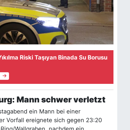
ıkılma Riski Taşıyan Binada Su Borusu
e
urg: Mann schwer verletzt
tagabend ein Mann bei einer
er Vorfall ereignete sich gegen 23:20
-Ring/Wallgraben, nachdem ein