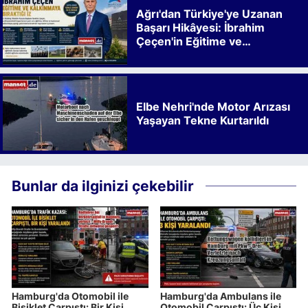
Ağrı'dan Türkiye'ye Uzanan
Başarı Hikâyesi: İbrahim
Çeçen'in Eğitime ve
Kalkınmaya Bıraktığı İz
Elbe Nehri'nde Motor Arızası
Yaşayan Tekne Kurtarıldı
Bunlar da ilginizi çekebilir
Hamburg'da Otomobil ile
Hamburg'da Ambulans ile
Bisiklet Çarpıştı: Bir Kişi
Otomobil Çarpıştı: Üç Kişi