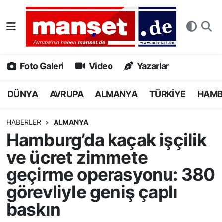
DÜNYA
Nöbetçi Eczaneler
AVRUPA
Hava Durumu
Foto Galeri
Video
Yazarlar
ALMANYA
Namaz Vakitleri
DÜNYA
AVRUPA
ALMANYA
TÜRKİYE
HAM
TÜRKİYE
Trafik Durumu
HABERLER
ALMANYA
Hamburg’da kaçak işçilik
HAMBURG
Puan Durumu ve Fikstür
ve ücret zimmete
SPOR
Tüm Manşetler
geçirme operasyonu: 380
görevliyle geniş çaplı
DEUTSCH
Son Dakika Haberleri
baskın
EKONOMİ
Haber Arşivi