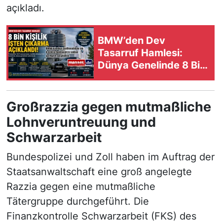
açıkladı.
BMW’den Dev
Tasarruf Hamlesi:
Dünya Genelinde 8 Bin
Pozisyon Kaldırılacak
Großrazzia gegen mutmaßliche
Lohnveruntreuung und
Schwarzarbeit
Bundespolizei und Zoll haben im Auftrag der
Staatsanwaltschaft eine groß angelegte
Razzia gegen eine mutmaßliche
Tätergruppe durchgeführt. Die
Finanzkontrolle Schwarzarbeit (FKS) des