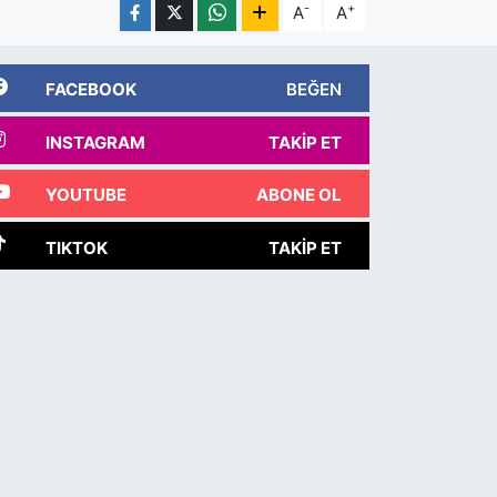
-
+
A
A
FACEBOOK
BEĞEN
INSTAGRAM
TAKIP ET
YOUTUBE
ABONE OL
TIKTOK
TAKIP ET