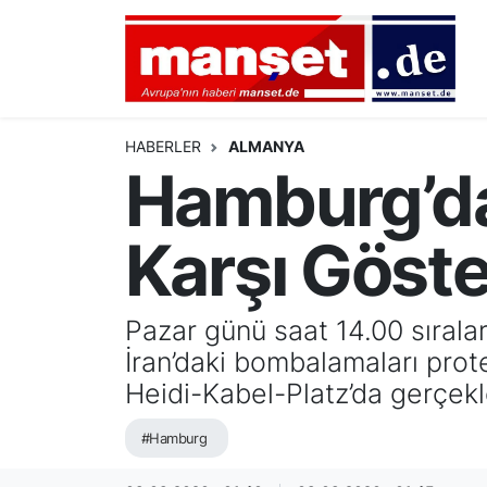
DÜNYA
Nöbetçi Eczaneler
AVRUPA
Hava Durumu
HABERLER
ALMANYA
Hamburg’da
ALMANYA
Namaz Vakitleri
Karşı Göste
TÜRKİYE
Trafik Durumu
HAMBURG
Puan Durumu ve Fikstür
Pazar günü saat 14.00 sırala
İran’daki bombalamaları prot
SPOR
Tüm Manşetler
Heidi-Kabel-Platz’da gerçekle
DEUTSCH
Son Dakika Haberleri
#Hamburg
EKONOMİ
Haber Arşivi