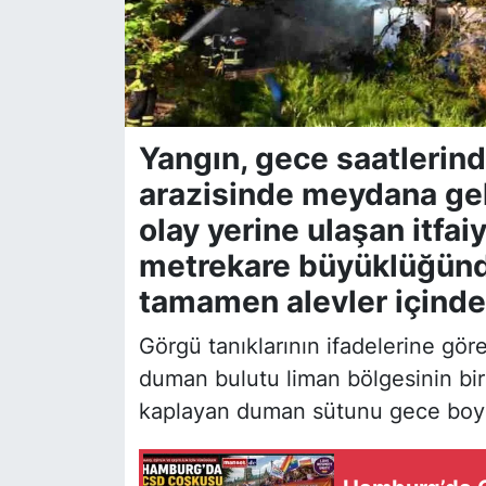
Yangın, gece saatlerin
arazisinde meydana geld
olay yerine ulaşan itfai
metrekare büyüklüğünde
tamamen alevler içinde 
Görgü tanıklarının ifadelerine gö
duman bulutu liman bölgesinin b
kaplayan duman sütunu gece boyu