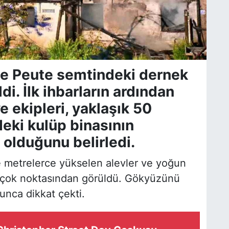
de Peute semtindeki dernek
i. İlk ihbarların ardından
ye ekipleri, yaklaşık 50
ki kulüp binasının
olduğunu belirledi.
re metrelerce yükselen alevler ve yoğun
irçok noktasından görüldü. Gökyüzünü
nca dikkat çekti.