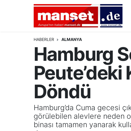
DÜNYA
Nöbetçi Eczaneler
AVRUPA
Hava Durumu
HABERLER
ALMANYA
Hamburg Se
ALMANYA
Namaz Vakitleri
Peute’deki 
TÜRKİYE
Trafik Durumu
HAMBURG
Puan Durumu ve Fikstür
Döndü
SPOR
Tüm Manşetler
Hamburg’da Cuma gecesi çıka
DEUTSCH
Son Dakika Haberleri
görülebilen alevlere neden o
binası tamamen yanarak kulla
EKONOMİ
Haber Arşivi