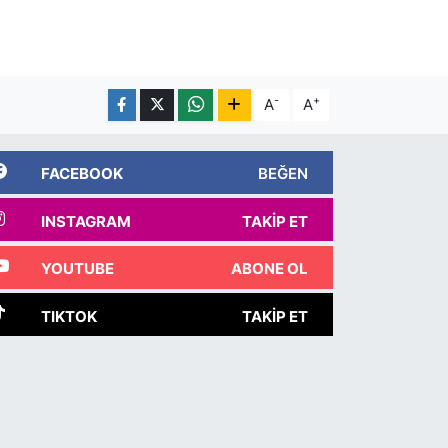
-
+
A
A
FACEBOOK
BEĞEN
INSTAGRAM
TAKIP ET
YOUTUBE
ABONE OL
TIKTOK
TAKIP ET