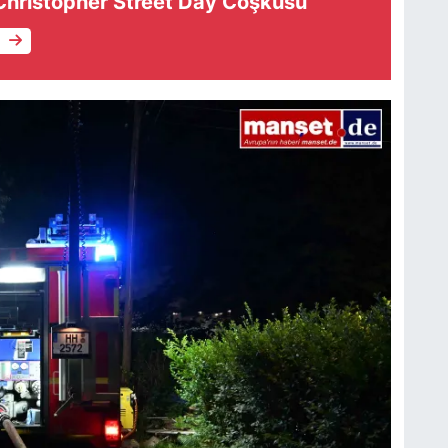
hristopher Street Day Coşkusu
e