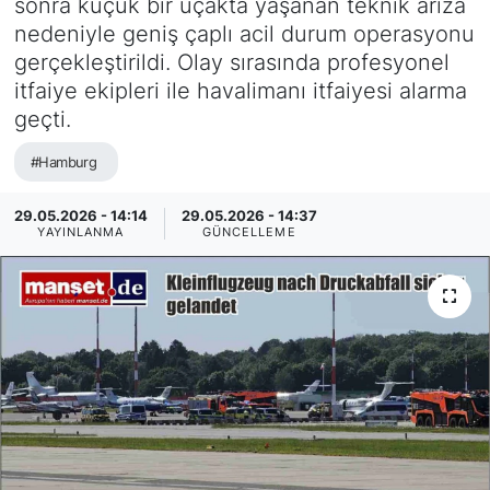
sonra küçük bir uçakta yaşanan teknik arıza
nedeniyle geniş çaplı acil durum operasyonu
SİYASET
gerçekleştirildi. Olay sırasında profesyonel
itfaiye ekipleri ile havalimanı itfaiyesi alarma
SAĞLIK
geçti.
#Hamburg
29.05.2026 - 14:14
29.05.2026 - 14:37
YAYINLANMA
GÜNCELLEME