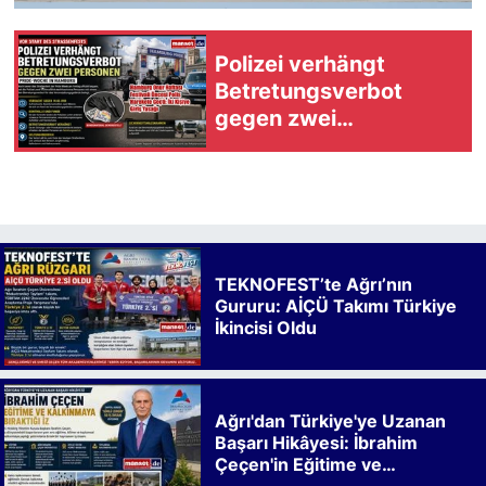
Polizei verhängt
Betretungsverbot
gegen zwei
Verdächtige vor Pride-
Straßenfest in
Hamburg
TEKNOFEST’te Ağrı’nın
Gururu: AİÇÜ Takımı Türkiye
İkincisi Oldu
Ağrı'dan Türkiye'ye Uzanan
Başarı Hikâyesi: İbrahim
Çeçen'in Eğitime ve
Kalkınmaya Bıraktığı İz