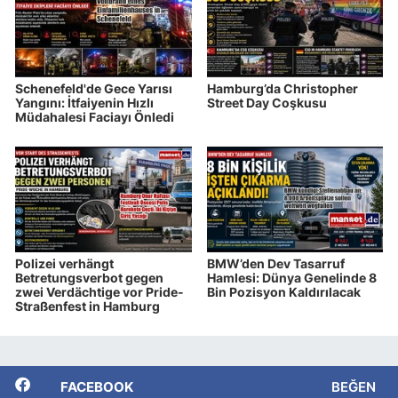
Schenefeld'de Gece Yarısı
Hamburg’da Christopher
Yangını: İtfaiyenin Hızlı
Street Day Coşkusu
Müdahalesi Faciayı Önledi
Polizei verhängt
BMW’den Dev Tasarruf
Betretungsverbot gegen
Hamlesi: Dünya Genelinde 8
zwei Verdächtige vor Pride-
Bin Pozisyon Kaldırılacak
Straßenfest in Hamburg
FACEBOOK
BEĞEN