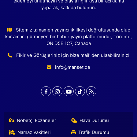
eklemeyi unutmayın ve olayla ilgili kısa bir açıklama
yaparak, katkıda bulunun.
Sitemiz tamamen yayıncılık ilkesi doğrultusunda olup
kar amacı gütmeyen bir haber yayın platformudur, Toronto,
ON D5E 1C7, Canada
Fikir ve Görüşleriniz için bize mail' den ulaabilirsiniz!
info@manset.de
Nöbetçi Eczaneler
Hava Durumu
Namaz Vakitleri
Trafik Durumu