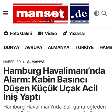
DÜNYA
Nöbetçi Eczaneler
AVRUPA
Hava Durumu
Foto Galeri
Video
Yazarlar
ALMANYA
Namaz Vakitleri
DÜNYA
AVRUPA
ALMANYA
TÜRKİYE
HAM
TÜRKİYE
Trafik Durumu
HABERLER
ALMANYA
Hamburg Havalimanı’nda
HAMBURG
Puan Durumu ve Fikstür
Alarm: Kabin Basıncı
SPOR
Tüm Manşetler
Düşen Küçük Uçak Acil
İniş Yaptı
DEUTSCH
Son Dakika Haberleri
Hamburg Havalimanı’nda Salı günü öğleden
EKONOMİ
Haber Arşivi