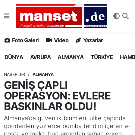
DÜNYA
Nöbetçi Eczaneler
AVRUPA
Hava Durumu
Foto Galeri
Video
Yazarlar
ALMANYA
Namaz Vakitleri
DÜNYA
AVRUPA
ALMANYA
TÜRKİYE
HAM
TÜRKİYE
Trafik Durumu
HABERLER
ALMANYA
GENİŞ ÇAPLI
HAMBURG
Puan Durumu ve Fikstür
OPERASYON: EVLERE
SPOR
Tüm Manşetler
BASKINLAR OLDU!
DEUTSCH
Son Dakika Haberleri
Almanya’da güvenlik birimleri, ülke çapında
gönderilen yüzlerce bomba tehdidi içeren e-
EKONOMİ
Haber Arşivi
posta ve mektubun ardından sabah erken