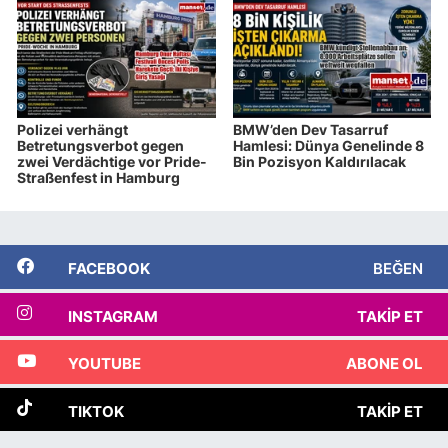
Polizei verhängt
BMW’den Dev Tasarruf
Betretungsverbot gegen
Hamlesi: Dünya Genelinde 8
zwei Verdächtige vor Pride-
Bin Pozisyon Kaldırılacak
Straßenfest in Hamburg
FACEBOOK
BEĞEN
INSTAGRAM
TAKIP ET
YOUTUBE
ABONE OL
TIKTOK
TAKIP ET