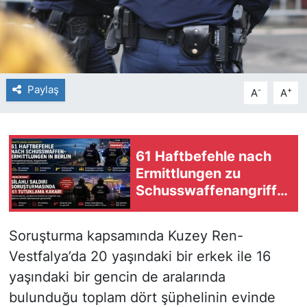
Paylaş
-
+
A
A
61 Haftbefehle nach
Ermittlungen zu
Schusswaffenangriffe
n in Berlin
Soruşturma kapsamında Kuzey Ren-
Vestfalya’da 20 yaşındaki bir erkek ile 16
yaşındaki bir gencin de aralarında
bulunduğu toplam dört şüphelinin evinde