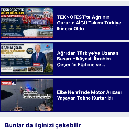
TEKNOFEST’te Ağrı’nın
Gururu: AİÇÜ Takımı Türkiye
İkincisi Oldu
Ağrı'dan Türkiye'ye Uzanan
Başarı Hikâyesi: İbrahim
Çeçen'in Eğitime ve
Kalkınmaya Bıraktığı İz
Elbe Nehri'nde Motor Arızası
Yaşayan Tekne Kurtarıldı
Bunlar da ilginizi çekebilir