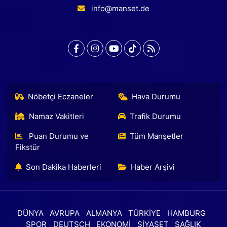
info@manset.de
Nöbetçi Eczaneler
Hava Durumu
Namaz Vakitleri
Trafik Durumu
Puan Durumu ve
Tüm Manşetler
Fikstür
Son Dakika Haberleri
Haber Arşivi
DÜNYA
AVRUPA
ALMANYA
TÜRKİYE
HAMBURG
SPOR
DEUTSCH
EKONOMİ
SİYASET
SAĞLIK