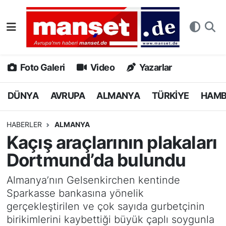
DÜNYA
Nöbetçi Eczaneler
AVRUPA
Hava Durumu
Foto Galeri
Video
Yazarlar
ALMANYA
Namaz Vakitleri
DÜNYA
AVRUPA
ALMANYA
TÜRKİYE
HAM
TÜRKİYE
Trafik Durumu
HABERLER
ALMANYA
Kaçış araçlarının plakaları
HAMBURG
Puan Durumu ve Fikstür
Dortmund’da bulundu
SPOR
Tüm Manşetler
Almanya’nın Gelsenkirchen kentinde
Sparkasse bankasına yönelik
DEUTSCH
Son Dakika Haberleri
gerçekleştirilen ve çok sayıda gurbetçinin
birikimlerini kaybettiği büyük çaplı soygunla
EKONOMİ
Haber Arşivi