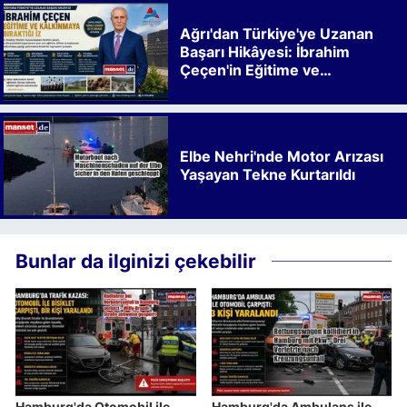
Ağrı'dan Türkiye'ye Uzanan
Başarı Hikâyesi: İbrahim
Çeçen'in Eğitime ve
Kalkınmaya Bıraktığı İz
Elbe Nehri'nde Motor Arızası
Yaşayan Tekne Kurtarıldı
Bunlar da ilginizi çekebilir
Hamburg'da Otomobil ile
Hamburg'da Ambulans ile