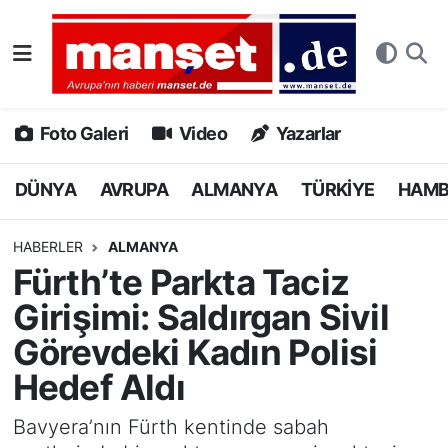
DÜNYA
Nöbetçi Eczaneler
AVRUPA
Hava Durumu
Foto Galeri
Video
Yazarlar
ALMANYA
Namaz Vakitleri
DÜNYA
AVRUPA
ALMANYA
TÜRKİYE
HAM
TÜRKİYE
Trafik Durumu
HABERLER
ALMANYA
Fürth’te Parkta Taciz
HAMBURG
Puan Durumu ve Fikstür
Girişimi: Saldırgan Sivil
SPOR
Tüm Manşetler
Görevdeki Kadın Polisi
Hedef Aldı
DEUTSCH
Son Dakika Haberleri
Bavyera’nın Fürth kentinde sabah
EKONOMİ
Haber Arşivi