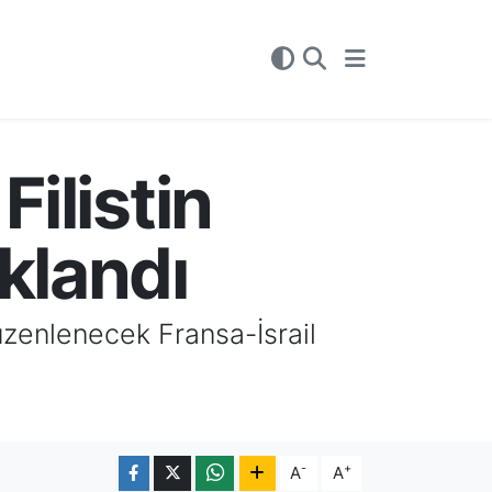
Filistin
klandı
üzenlenecek Fransa-İsrail
-
+
A
A