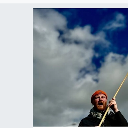
SİYASET
SAĞLIK