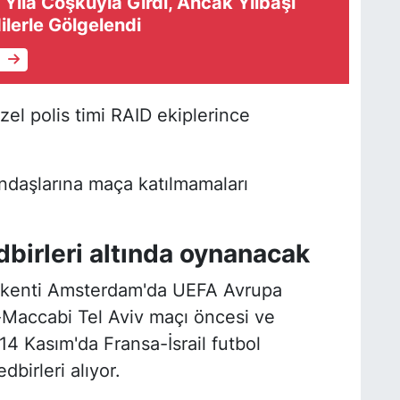
Yıla Coşkuyla Girdi, Ancak Yılbaşı
ilerle Gölgelendi
e
 özel polis timi RAID ekiplerince
andaşlarına maça katılmamaları
birleri altında oynanacak
başkenti Amsterdam'da UEFA Avrupa
-Maccabi Tel Aviv maçı öncesi ve
4 Kasım'da Fransa-İsrail futbol
dbirleri alıyor.