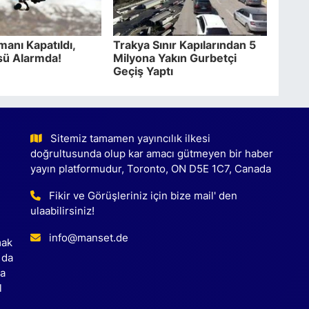
manı Kapatıldı,
Trakya Sınır Kapılarından 5
ü Alarmda!
Milyona Yakın Gurbetçi
Geçiş Yaptı
Sitemiz tamamen yayıncılık ilkesi
doğrultusunda olup kar amacı gütmeyen bir haber
yayın platformudur, Toronto, ON D5E 1C7, Canada
Fikir ve Görüşleriniz için bize mail' den
ulaabilirsiniz!
info@manset.de
mak
 da
ca
l