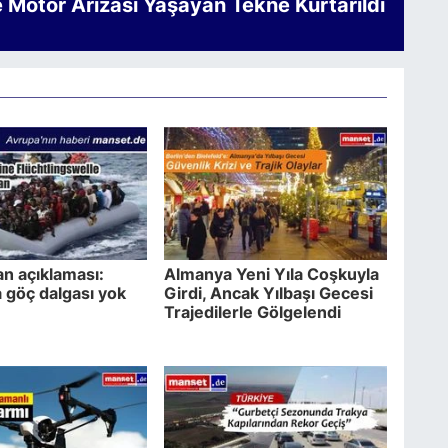
e Motor Arızası Yaşayan Tekne Kurtarıldı
an açıklaması:
Almanya Yeni Yıla Coşkuyla
 göç dalgası yok
Girdi, Ancak Yılbaşı Gecesi
Trajedilerle Gölgelendi