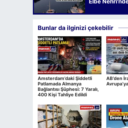
Elbe Nehri'nd
Bunlar da ilginizi çekebilir
Amsterdam’daki Şiddetli
AB’den İr
Patlamada Almanya
Avrupa’ya
Bağlantısı Şüphesi: 7 Yaralı,
400 Kişi Tahliye Edildi