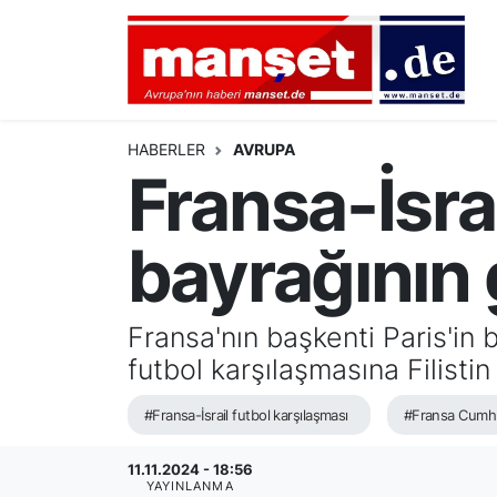
DÜNYA
Nöbetçi Eczaneler
AVRUPA
Hava Durumu
HABERLER
AVRUPA
Fransa-İsrai
ALMANYA
Namaz Vakitleri
bayrağının 
TÜRKİYE
Trafik Durumu
HAMBURG
Puan Durumu ve Fikstür
Fransa'nın başkenti Paris'in
futbol karşılaşmasına Filistin
SPOR
Tüm Manşetler
#Fransa-İsrail futbol karşılaşması
#Fransa Cumh
DEUTSCH
Son Dakika Haberleri
11.11.2024 - 18:56
EKONOMİ
Haber Arşivi
YAYINLANMA