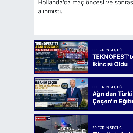
Hollanda'da maç öncesi ve sonrasınd
alınmıştı.
EDITÖRÜN SEÇTIĞI
TEKNOFEST’te 
İkincisi Oldu
EDITÖRÜN SEÇTIĞI
Ağrı'dan Türk
Çeçen'in Eğiti
EDITÖRÜN SEÇTIĞI