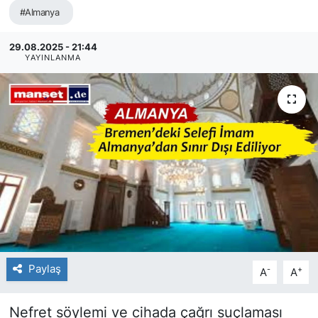
#Almanya
SİYASET
29.08.2025 - 21:44
YAYINLANMA
SAĞLIK
Paylaş
-
+
A
A
Nefret söylemi ve cihada çağrı suçlaması