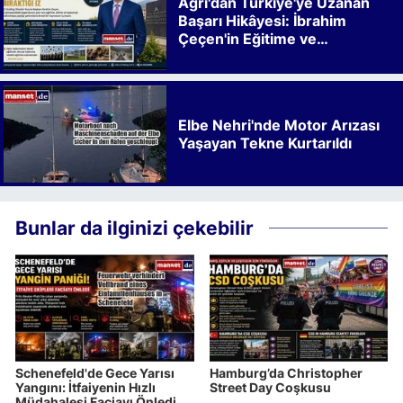
Ağrı'dan Türkiye'ye Uzanan
Başarı Hikâyesi: İbrahim
Çeçen'in Eğitime ve
Kalkınmaya Bıraktığı İz
Elbe Nehri'nde Motor Arızası
Yaşayan Tekne Kurtarıldı
Bunlar da ilginizi çekebilir
Schenefeld'de Gece Yarısı
Hamburg’da Christopher
Yangını: İtfaiyenin Hızlı
Street Day Coşkusu
Müdahalesi Faciayı Önledi