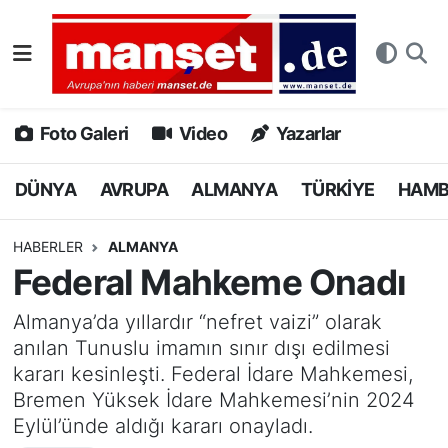
DÜNYA
Nöbetçi Eczaneler
AVRUPA
Hava Durumu
Foto Galeri
Video
Yazarlar
ALMANYA
Namaz Vakitleri
DÜNYA
AVRUPA
ALMANYA
TÜRKİYE
HAM
TÜRKİYE
Trafik Durumu
HABERLER
ALMANYA
Federal Mahkeme Onadı
HAMBURG
Puan Durumu ve Fikstür
Almanya’da yıllardır “nefret vaizi” olarak
SPOR
Tüm Manşetler
anılan Tunuslu imamın sınır dışı edilmesi
kararı kesinleşti. Federal İdare Mahkemesi,
DEUTSCH
Son Dakika Haberleri
Bremen Yüksek İdare Mahkemesi’nin 2024
Eylül’ünde aldığı kararı onayladı.
EKONOMİ
Haber Arşivi