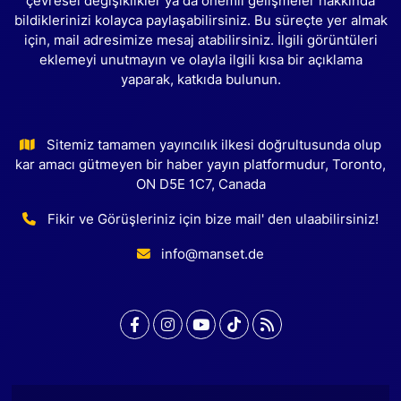
çevresel değişiklikler ya da önemli gelişmeler hakkında
bildiklerinizi kolayca paylaşabilirsiniz. Bu süreçte yer almak
için, mail adresimize mesaj atabilirsiniz. İlgili görüntüleri
eklemeyi unutmayın ve olayla ilgili kısa bir açıklama
yaparak, katkıda bulunun.
Sitemiz tamamen yayıncılık ilkesi doğrultusunda olup
kar amacı gütmeyen bir haber yayın platformudur, Toronto,
ON D5E 1C7, Canada
Fikir ve Görüşleriniz için bize mail' den ulaabilirsiniz!
info@manset.de