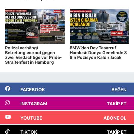
Polizei verhängt
BMW’den Dev Tasarruf
Betretungsverbot gegen
Hamlesi: Dünya Genelinde 8
zwei Verdächtige vor Pride-
Bin Pozisyon Kaldırılacak
Straßenfest in Hamburg
FACEBOOK
BEĞEN
INSTAGRAM
TAKIP ET
YOUTUBE
ABONE OL
TIKTOK
TAKIP ET