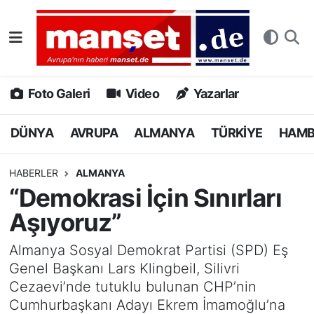
DÜNYA
Nöbetçi Eczaneler
AVRUPA
Hava Durumu
Foto Galeri
Video
Yazarlar
ALMANYA
Namaz Vakitleri
DÜNYA
AVRUPA
ALMANYA
TÜRKİYE
HAM
TÜRKİYE
Trafik Durumu
HABERLER
ALMANYA
“Demokrasi İçin Sınırları
HAMBURG
Puan Durumu ve Fikstür
Aşıyoruz”
SPOR
Tüm Manşetler
Almanya Sosyal Demokrat Partisi (SPD) Eş
Genel Başkanı Lars Klingbeil, Silivri
DEUTSCH
Son Dakika Haberleri
Cezaevi’nde tutuklu bulunan CHP’nin
Cumhurbaşkanı Adayı Ekrem İmamoğlu’na
EKONOMİ
Haber Arşivi