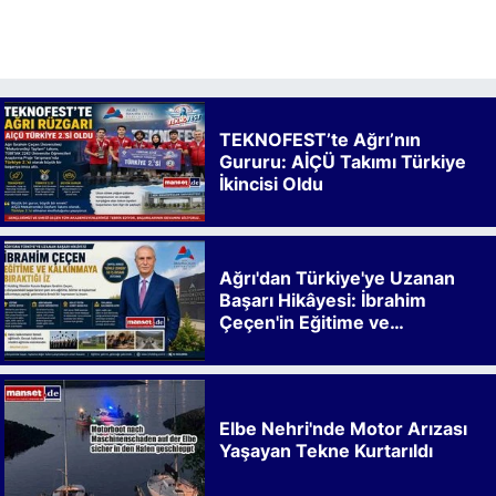
TEKNOFEST’te Ağrı’nın
Gururu: AİÇÜ Takımı Türkiye
İkincisi Oldu
Ağrı'dan Türkiye'ye Uzanan
Başarı Hikâyesi: İbrahim
Çeçen'in Eğitime ve
Kalkınmaya Bıraktığı İz
Elbe Nehri'nde Motor Arızası
Yaşayan Tekne Kurtarıldı