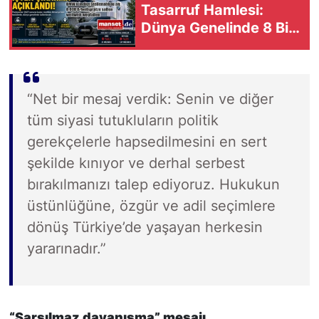
Tasarruf Hamlesi:
Dünya Genelinde 8 Bin
Pozisyon Kaldırılacak
“Net bir mesaj verdik: Senin ve diğer
tüm siyasi tutukluların politik
gerekçelerle hapsedilmesini en sert
şekilde kınıyor ve derhal serbest
bırakılmanızı talep ediyoruz. Hukukun
üstünlüğüne, özgür ve adil seçimlere
dönüş Türkiye’de yaşayan herkesin
yararınadır.”
“Sarsılmaz dayanışma” mesajı