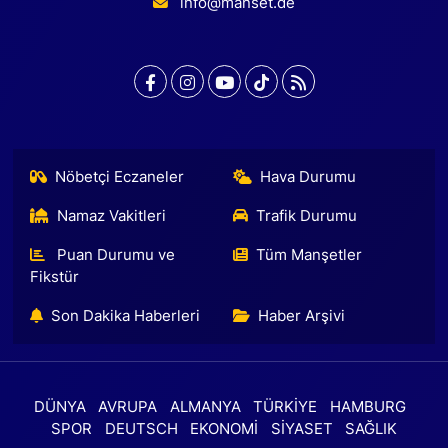
info@manset.de
Nöbetçi Eczaneler
Hava Durumu
Namaz Vakitleri
Trafik Durumu
Puan Durumu ve
Tüm Manşetler
Fikstür
Son Dakika Haberleri
Haber Arşivi
DÜNYA
AVRUPA
ALMANYA
TÜRKİYE
HAMBURG
SPOR
DEUTSCH
EKONOMİ
SİYASET
SAĞLIK