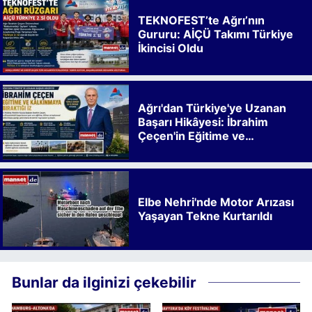
TEKNOFEST’te Ağrı’nın
Gururu: AİÇÜ Takımı Türkiye
İkincisi Oldu
Ağrı'dan Türkiye'ye Uzanan
Başarı Hikâyesi: İbrahim
Çeçen'in Eğitime ve
Kalkınmaya Bıraktığı İz
Elbe Nehri'nde Motor Arızası
Yaşayan Tekne Kurtarıldı
Bunlar da ilginizi çekebilir