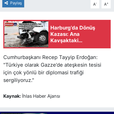
Paylaş
-
+
A
A
Harburg’da Dönüş
Kazası: Ana
Kavşaktaki
Çarpışmada İki Kişi
Hafif Yaralandı
Cumhurbaşkanı Recep Tayyip Erdoğan:
"Türkiye olarak Gazze’de ateşkesin tesisi
için çok yönlü bir diplomasi trafiği
sergiliyoruz."
Kaynak:
İhlas Haber Ajansı