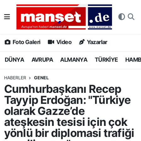
DÜNYA
Nöbetçi Eczaneler
AVRUPA
Hava Durumu
Foto Galeri
Video
Yazarlar
ALMANYA
Namaz Vakitleri
DÜNYA
AVRUPA
ALMANYA
TÜRKİYE
HAM
TÜRKİYE
Trafik Durumu
HABERLER
GENEL
Cumhurbaşkanı Recep
HAMBURG
Puan Durumu ve Fikstür
Tayyip Erdoğan: "Türkiye
SPOR
Tüm Manşetler
olarak Gazze’de
ateşkesin tesisi için çok
DEUTSCH
Son Dakika Haberleri
yönlü bir diplomasi trafiği
EKONOMİ
Haber Arşivi