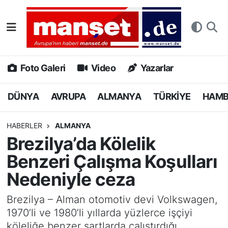
DÜNYA
Nöbetçi Eczaneler
AVRUPA
Hava Durumu
Foto Galeri
Video
Yazarlar
ALMANYA
Namaz Vakitleri
DÜNYA
AVRUPA
ALMANYA
TÜRKİYE
HAM
TÜRKİYE
Trafik Durumu
HABERLER
ALMANYA
Brezilya’da Kölelik
HAMBURG
Puan Durumu ve Fikstür
Benzeri Çalışma Koşulları
SPOR
Tüm Manşetler
Nedeniyle ceza
DEUTSCH
Son Dakika Haberleri
Brezilya – Alman otomotiv devi Volkswagen,
1970’li ve 1980’li yıllarda yüzlerce işçiyi
EKONOMİ
Haber Arşivi
köleliğe benzer şartlarda çalıştırdığı