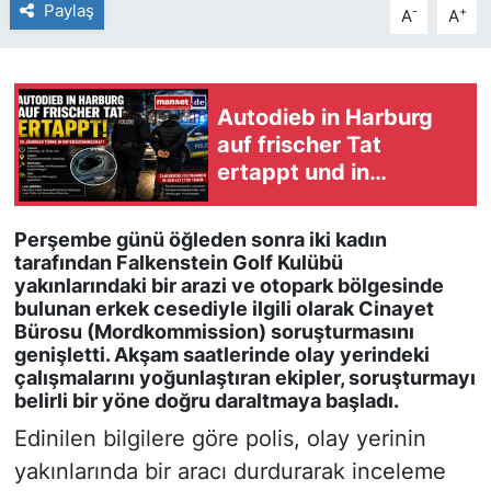
Paylaş
-
+
A
A
Autodieb in Harburg
auf frischer Tat
ertappt und in
Untersuchungshaft
Perşembe günü öğleden sonra iki kadın
tarafından Falkenstein Golf Kulübü
yakınlarındaki bir arazi ve otopark bölgesinde
bulunan erkek cesediyle ilgili olarak Cinayet
Bürosu (Mordkommission) soruşturmasını
genişletti. Akşam saatlerinde olay yerindeki
çalışmalarını yoğunlaştıran ekipler, soruşturmayı
belirli bir yöne doğru daraltmaya başladı.
Edinilen bilgilere göre polis, olay yerinin
yakınlarında bir aracı durdurarak inceleme