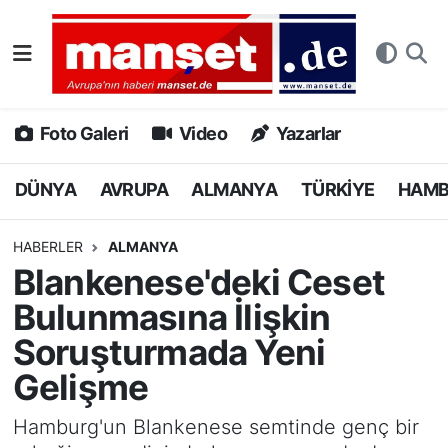
DÜNYA
Nöbetçi Eczaneler
AVRUPA
Hava Durumu
Foto Galeri
Video
Yazarlar
ALMANYA
Namaz Vakitleri
DÜNYA
AVRUPA
ALMANYA
TÜRKİYE
HAM
TÜRKİYE
Trafik Durumu
HABERLER
ALMANYA
Blankenese'deki Ceset
HAMBURG
Puan Durumu ve Fikstür
Bulunmasına İlişkin
SPOR
Tüm Manşetler
Soruşturmada Yeni
Gelişme
DEUTSCH
Son Dakika Haberleri
Hamburg'un Blankenese semtinde genç bir
EKONOMİ
Haber Arşivi