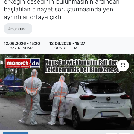
erkeğin cesedinin bulunmasının ardından
başlatılan cinayet soruşturmasında yeni
SİYASET
ayrıntılar ortaya çıktı.
SAĞLIK
#Hamburg
12.06.2026 - 15:20
12.06.2026 - 15:27
YAYINLANMA
GÜNCELLEME