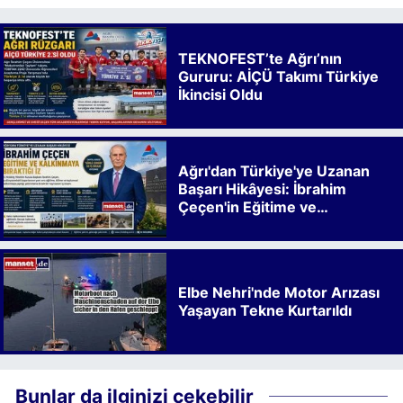
TEKNOFEST’te Ağrı’nın
Gururu: AİÇÜ Takımı Türkiye
İkincisi Oldu
Ağrı'dan Türkiye'ye Uzanan
Başarı Hikâyesi: İbrahim
Çeçen'in Eğitime ve
Kalkınmaya Bıraktığı İz
Elbe Nehri'nde Motor Arızası
Yaşayan Tekne Kurtarıldı
Bunlar da ilginizi çekebilir