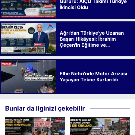
Gururu: AİÇÜ Takımı Türkiye
İkincisi Oldu
Ağrı'dan Türkiye'ye Uzanan
Başarı Hikâyesi: İbrahim
Çeçen'in Eğitime ve
Kalkınmaya Bıraktığı İz
Elbe Nehri'nde Motor Arızası
Yaşayan Tekne Kurtarıldı
Bunlar da ilginizi çekebilir