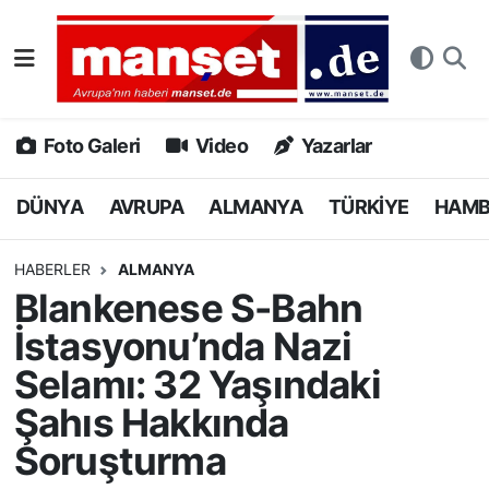
DÜNYA
Nöbetçi Eczaneler
AVRUPA
Hava Durumu
Foto Galeri
Video
Yazarlar
ALMANYA
Namaz Vakitleri
DÜNYA
AVRUPA
ALMANYA
TÜRKİYE
HAM
TÜRKİYE
Trafik Durumu
HABERLER
ALMANYA
Blankenese S-Bahn
HAMBURG
Puan Durumu ve Fikstür
İstasyonu’nda Nazi
SPOR
Tüm Manşetler
Selamı: 32 Yaşındaki
Şahıs Hakkında
DEUTSCH
Son Dakika Haberleri
Soruşturma
EKONOMİ
Haber Arşivi