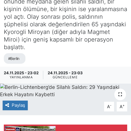
önünde meydana gelen silahlı saldırı, bir
kişinin ölümüne, bir kişinin ise yaralanmasına
SİYASET
yol açtı. Olay sonrası polis, saldırının
şüphelisi olarak değerlendirilen 65 yaşındaki
SAĞLIK
Kyorogli Miroyan (diğer adıyla Magmet
Miroi) için geniş kapsamlı bir operasyon
başlattı.
#Berlin
24.11.2025 - 23:02
24.11.2025 - 23:03
YAYINLANMA
GÜNCELLEME
Paylaş
-
+
A
A