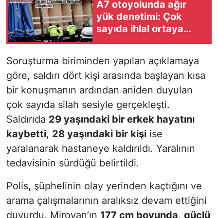
A7 otoyolunda ağır
yük denetimi: Çok
sayıda ihlal ortaya
çıktı
Soruşturma biriminden yapılan açıklamaya
göre, saldırı dört kişi arasında başlayan kısa
bir konuşmanın ardından aniden duyulan
çok sayıda silah sesiyle gerçekleşti.
Saldırıda
29 yaşındaki bir erkek hayatını
kaybetti
,
28 yaşındaki bir kişi
ise
yaralanarak hastaneye kaldırıldı. Yaralının
tedavisinin sürdüğü belirtildi.
Polis, şüphelinin olay yerinden kaçtığını ve
arama çalışmalarının aralıksız devam ettiğini
duyurdu. Miroyan’ın
177 cm boyunda
,
güçlü