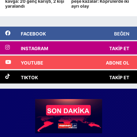
kavga: 20 genç karıştı, 2 kişi
peşe kazalar: Köprülerde iki
yaralandı
ayrı olay
FACEBOOK
BEĞEN
INSTAGRAM
TAKIP ET
YOUTUBE
ABONE OL
TIKTOK
TAKIP ET