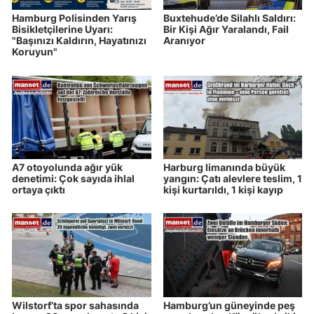
Hamburg Polisinden Yarış
Buxtehude’de Silahlı Saldırı:
Bisikletçilerine Uyarı:
Bir Kişi Ağır Yaralandı, Fail
"Başınızı Kaldırın, Hayatınızı
Aranıyor
Koruyun"
A7 otoyolunda ağır yük
Harburg limanında büyük
denetimi: Çok sayıda ihlal
yangın: Çatı alevlere teslim, 1
ortaya çıktı
kişi kurtarıldı, 1 kişi kayıp
Wilstorf’ta spor sahasında
Hamburg’un güneyinde peş