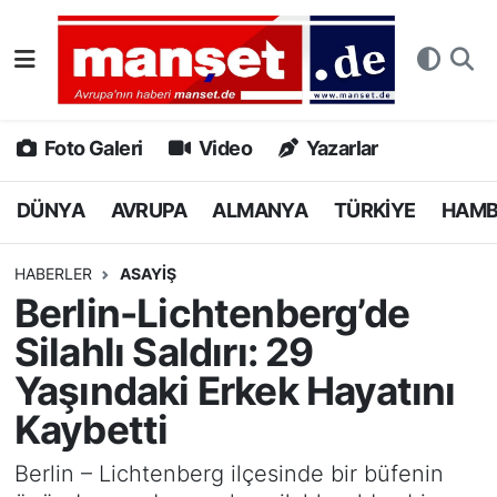
DÜNYA
Nöbetçi Eczaneler
AVRUPA
Hava Durumu
Foto Galeri
Video
Yazarlar
ALMANYA
Namaz Vakitleri
DÜNYA
AVRUPA
ALMANYA
TÜRKİYE
HAM
TÜRKİYE
Trafik Durumu
HABERLER
ASAYİŞ
Berlin-Lichtenberg’de
HAMBURG
Puan Durumu ve Fikstür
Silahlı Saldırı: 29
SPOR
Tüm Manşetler
Yaşındaki Erkek Hayatını
Kaybetti
DEUTSCH
Son Dakika Haberleri
Berlin – Lichtenberg ilçesinde bir büfenin
EKONOMİ
Haber Arşivi