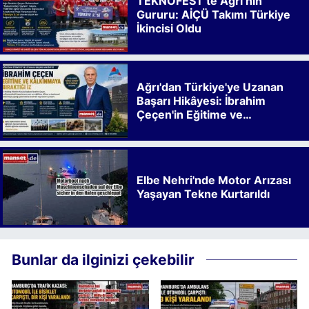
TEKNOFEST’te Ağrı’nın
Gururu: AİÇÜ Takımı Türkiye
İkincisi Oldu
Ağrı'dan Türkiye'ye Uzanan
Başarı Hikâyesi: İbrahim
Çeçen'in Eğitime ve
Kalkınmaya Bıraktığı İz
Elbe Nehri'nde Motor Arızası
Yaşayan Tekne Kurtarıldı
Bunlar da ilginizi çekebilir