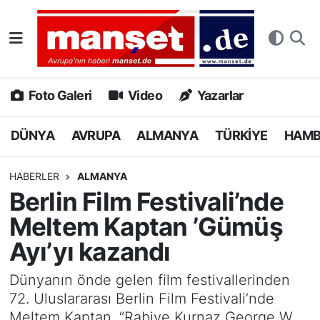
DÜNYA
Nöbetçi Eczaneler
AVRUPA
Hava Durumu
Foto Galeri
Video
Yazarlar
ALMANYA
Namaz Vakitleri
DÜNYA
AVRUPA
ALMANYA
TÜRKİYE
HAM
TÜRKİYE
Trafik Durumu
HABERLER
ALMANYA
Berlin Film Festivali’nde
HAMBURG
Puan Durumu ve Fikstür
Meltem Kaptan ’Gümüş
SPOR
Tüm Manşetler
Ayı’yı kazandı
DEUTSCH
Son Dakika Haberleri
Dünyanın önde gelen film festivallerinden
72. Uluslararası Berlin Film Festivali’nde
EKONOMİ
Haber Arşivi
Meltem Kaptan, “Rabiye Kurnaz George W.