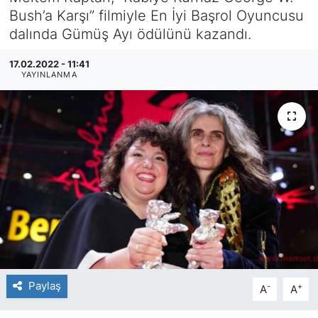
Bush’a Karşı” filmiyle En İyi Başrol Oyuncusu
SİYASET
dalında Gümüş Ayı ödülünü kazandı.
SAĞLIK
17.02.2022 - 11:41
YAYINLANMA
Paylaş
-
+
A
A