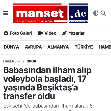
DÜNYA
Nöbetçi Eczaneler
AVRUPA
Hava Durumu
Foto Galeri
Video
Yazarlar
ALMANYA
Namaz Vakitleri
DÜNYA
AVRUPA
ALMANYA
TÜRKİYE
HAM
TÜRKİYE
Trafik Durumu
HABERLER
SPOR
Babasından ilham alıp
HAMBURG
Puan Durumu ve Fikstür
voleybola başladı, 17
SPOR
Tüm Manşetler
yaşında Beşiktaş’a
transfer oldu
DEUTSCH
Son Dakika Haberleri
Eskişehir’de babasından ilham alarak 6
EKONOMİ
Haber Arşivi