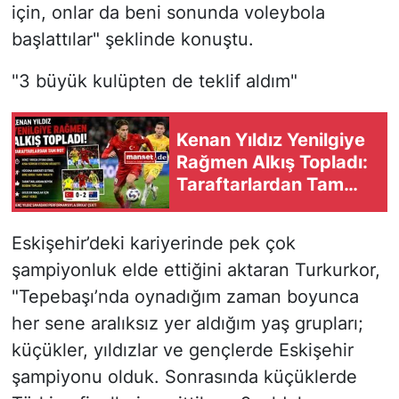
için, onlar da beni sonunda voleybola
başlattılar" şeklinde konuştu.
"3 büyük kulüpten de teklif aldım"
Kenan Yıldız Yenilgiye
Rağmen Alkış Topladı:
Taraftarlardan Tam
Not
Eskişehir’deki kariyerinde pek çok
şampiyonluk elde ettiğini aktaran Turkurkor,
"Tepebaşı’nda oynadığım zaman boyunca
her sene aralıksız yer aldığım yaş grupları;
küçükler, yıldızlar ve gençlerde Eskişehir
şampiyonu olduk. Sonrasında küçüklerde