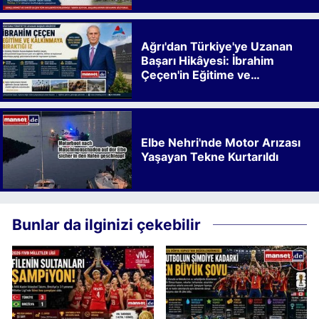
Ağrı'dan Türkiye'ye Uzanan
Başarı Hikâyesi: İbrahim
Çeçen'in Eğitime ve
Kalkınmaya Bıraktığı İz
Elbe Nehri'nde Motor Arızası
Yaşayan Tekne Kurtarıldı
Bunlar da ilginizi çekebilir