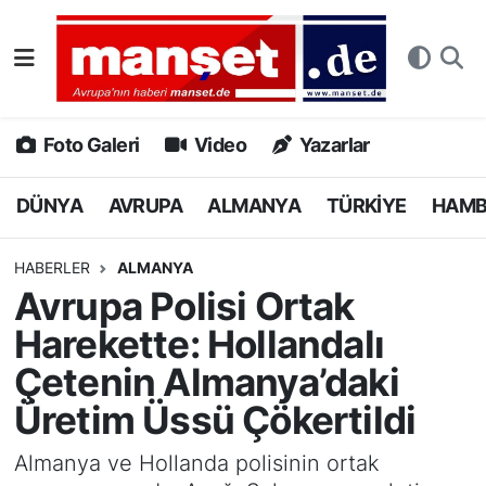
DÜNYA
Nöbetçi Eczaneler
AVRUPA
Hava Durumu
Foto Galeri
Video
Yazarlar
ALMANYA
Namaz Vakitleri
DÜNYA
AVRUPA
ALMANYA
TÜRKİYE
HAM
TÜRKİYE
Trafik Durumu
HABERLER
ALMANYA
Avrupa Polisi Ortak
HAMBURG
Puan Durumu ve Fikstür
Harekette: Hollandalı
SPOR
Tüm Manşetler
Çetenin Almanya’daki
Üretim Üssü Çökertildi
DEUTSCH
Son Dakika Haberleri
Almanya ve Hollanda polisinin ortak
EKONOMİ
Haber Arşivi