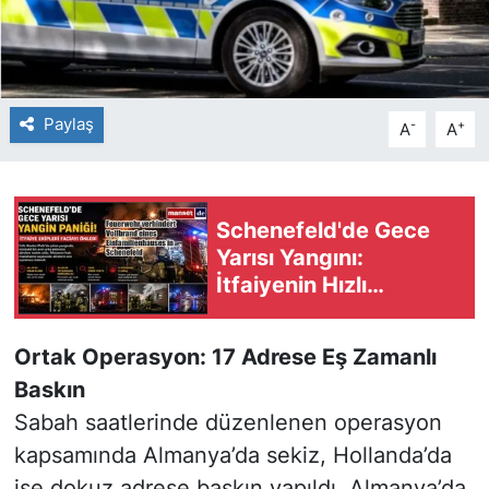
Paylaş
-
+
A
A
Schenefeld'de Gece
Yarısı Yangını:
İtfaiyenin Hızlı
Müdahalesi Faciayı
Önledi
Ortak Operasyon: 17 Adrese Eş Zamanlı
Baskın
Sabah saatlerinde düzenlenen operasyon
kapsamında Almanya’da sekiz, Hollanda’da
ise dokuz adrese baskın yapıldı. Almanya’da