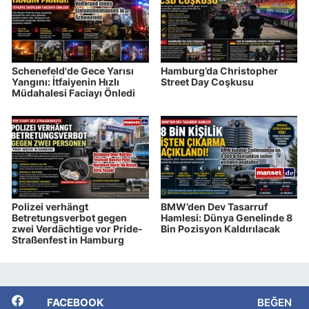
Schenefeld'de Gece Yarısı
Hamburg’da Christopher
Yangını: İtfaiyenin Hızlı
Street Day Coşkusu
Müdahalesi Faciayı Önledi
Polizei verhängt
BMW’den Dev Tasarruf
Betretungsverbot gegen
Hamlesi: Dünya Genelinde 8
zwei Verdächtige vor Pride-
Bin Pozisyon Kaldırılacak
Straßenfest in Hamburg
FACEBOOK
BEĞEN