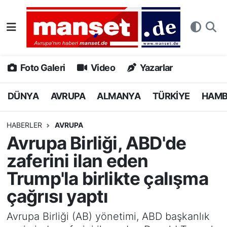
DÜNYA
Nöbetçi Eczaneler
AVRUPA
Hava Durumu
Foto Galeri
Video
Yazarlar
ALMANYA
Namaz Vakitleri
DÜNYA
AVRUPA
ALMANYA
TÜRKİYE
HAM
TÜRKİYE
Trafik Durumu
HABERLER
AVRUPA
Avrupa Birliği, ABD'de
HAMBURG
Puan Durumu ve Fikstür
zaferini ilan eden
SPOR
Tüm Manşetler
Trump'la birlikte çalışma
çağrısı yaptı
DEUTSCH
Son Dakika Haberleri
Avrupa Birliği (AB) yönetimi, ABD başkanlık
EKONOMİ
Haber Arşivi