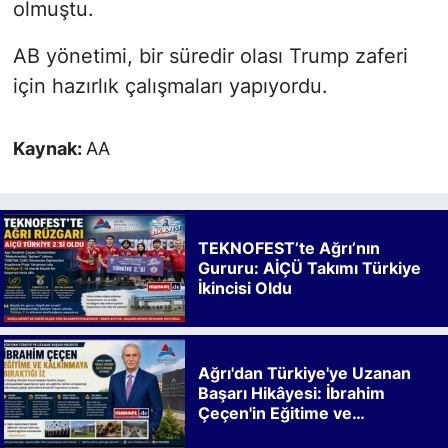
olmuştu.
AB yönetimi, bir süredir olası Trump zaferi
için hazırlık çalışmaları yapıyordu.
Kaynak:
AA
TEKNOFEST’te Ağrı’nın
Gururu: AİÇÜ Takımı Türkiye
İkincisi Oldu
Ağrı'dan Türkiye'ye Uzanan
Başarı Hikâyesi: İbrahim
Çeçen'in Eğitime ve
Kalkınmaya Bıraktığı İz