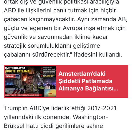
ortak dış ve güvenlik politikası aracılığıyla
ABD ile ilişkilerini canlı tutmak için hiçbir
çabadan kaçınmayacaktır. Aynı zamanda AB,
güçlü ve egemen bir Avrupa inşa etmek için
güvenlik ve savunmadan iklime kadar
stratejik sorumluluklarını geliştirme
çabalarını sürdürecektir." ifadesini kullandı.
Amsterdam’daki
Şiddetli Patlamada
Almanya Bağlantısı
Şüphesi: 7 Yaralı, 400
Kişi Tahliye Edildi
Trump'ın ABD'ye liderlik ettiği 2017-2021
yıllarındaki ilk dönemde, Washington-
Brüksel hattı ciddi gerilimlere sahne