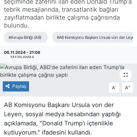
seçiminde zaferini ilan eden Donald Trump'a
tebrik mesajlarında, transatlantik bağları
SİYASET
zayıflatmadan birlikte çalışma çağrısında
bulundu.
SAĞLIK
#Avrupa Birliği (AB)
#AB Komisyonu Başkanı Ursula von der Leyen
06.11.2024 - 21:08
YAYINLANMA
Paylaş
-
+
A
A
AB Komisyonu Başkanı Ursula von der
Leyen, sosyal medya hesabından yaptığı
açıklamada, "Donald Trump'ı içtenlikle
kutluyorum." ifadesini kullandı.