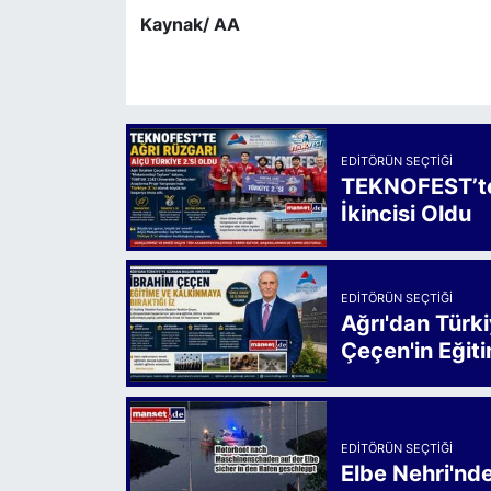
Kaynak/ AA
EDITÖRÜN SEÇTIĞI
TEKNOFEST’te 
İkincisi Oldu
EDITÖRÜN SEÇTIĞI
Ağrı'dan Türk
Çeçen'in Eğiti
EDITÖRÜN SEÇTIĞI
Elbe Nehri'nd