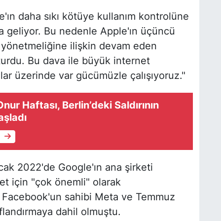
ın daha sıkı kötüye kullanım kontrolüne
a geliyor. Bu nedenle Apple'ın üçüncü
 yönetmeliğine ilişkin devam eden
urdu. Bu dava ile büyük internet
valar üzerinde var gücümüzle çalışıyoruz."
ur Haftası, Berlin’deki Saldırının
aşladı
e
cak 2022'de Google'ın ana şirketi
t için "çok önemli" olarak
ise Facebook'un sahibi Meta ve Temmuz
landırmaya dahil olmuştu.