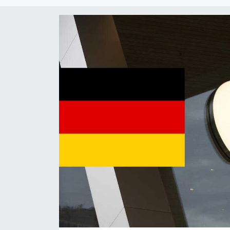
SİYASET
SAĞLIK