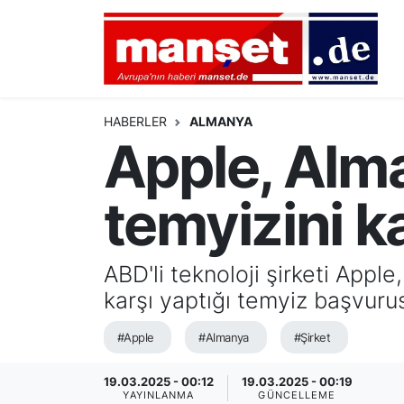
DÜNYA
Nöbetçi Eczaneler
AVRUPA
Hava Durumu
HABERLER
ALMANYA
Apple, Alma
ALMANYA
Namaz Vakitleri
temyizini k
TÜRKİYE
Trafik Durumu
HAMBURG
Puan Durumu ve Fikstür
ABD'li teknoloji şirketi App
karşı yaptığı temyiz başvuru
SPOR
Tüm Manşetler
#Apple
#Almanya
#Şirket
DEUTSCH
Son Dakika Haberleri
19.03.2025 - 00:12
19.03.2025 - 00:19
EKONOMİ
Haber Arşivi
YAYINLANMA
GÜNCELLEME