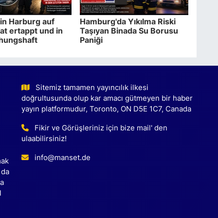
in Harburg auf
Hamburg'da Yıkılma Riski
at ertappt und in
Taşıyan Binada Su Borusu
hungshaft
Paniği
Sitemiz tamamen yayıncılık ilkesi
doğrultusunda olup kar amacı gütmeyen bir haber
yayın platformudur, Toronto, ON D5E 1C7, Canada
Fikir ve Görüşleriniz için bize mail' den
ulaabilirsiniz!
info@manset.de
mak
 da
ca
l