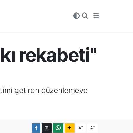
kı rekabeti"
netimi getiren düzenlemeye
-
+
A
A