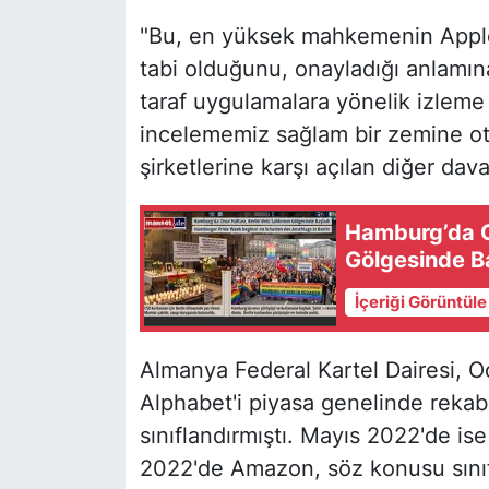
"Bu, en yüksek mahkemenin Apple'
tabi olduğunu, onayladığı anlamın
taraf uygulamalara yönelik izleme
incelememiz sağlam bir zemine ot
şirketlerine karşı açılan diğer da
Hamburg’da On
Gölgesinde B
İçeriği Görüntül
Almanya Federal Kartel Dairesi, O
Alphabet'i piyasa genelinde rekabe
sınıflandırmıştı. Mayıs 2022'de 
2022'de Amazon, söz konusu sınıf