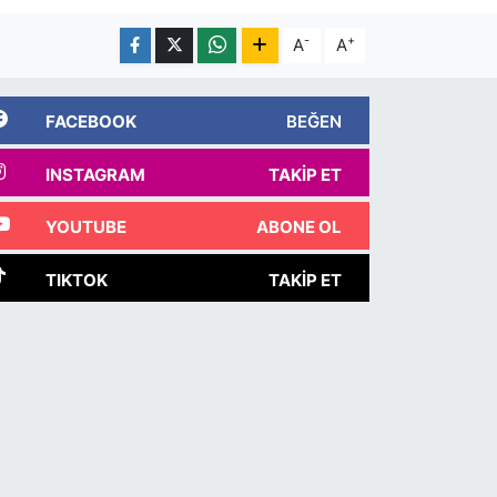
-
+
A
A
FACEBOOK
BEĞEN
INSTAGRAM
TAKIP ET
YOUTUBE
ABONE OL
TIKTOK
TAKIP ET