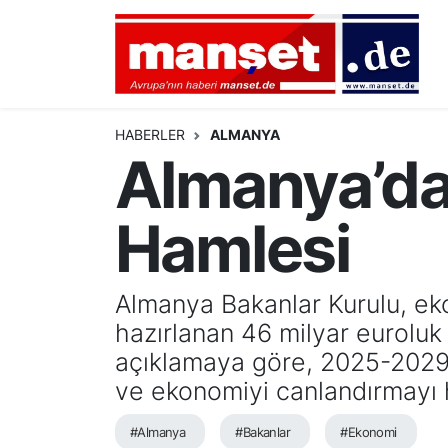
DÜNYA
Nöbetçi Eczaneler
AVRUPA
Hava Durumu
HABERLER
ALMANYA
Almanya’da
ALMANYA
Namaz Vakitleri
Hamlesi
TÜRKİYE
Trafik Durumu
HAMBURG
Puan Durumu ve Fikstür
Almanya Bakanlar Kurulu, 
hazırlanan 46 milyar euroluk
SPOR
Tüm Manşetler
açıklamaya göre, 2025-2029 y
DEUTSCH
Son Dakika Haberleri
ve ekonomiyi canlandırmayı 
EKONOMİ
Haber Arşivi
#Almanya
#Bakanlar
#Ekonomi