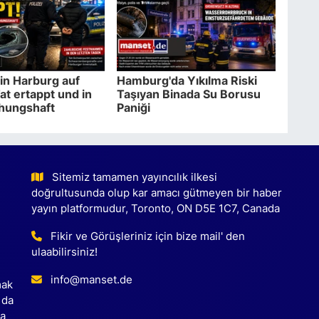
in Harburg auf
Hamburg'da Yıkılma Riski
at ertappt und in
Taşıyan Binada Su Borusu
hungshaft
Paniği
Sitemiz tamamen yayıncılık ilkesi
doğrultusunda olup kar amacı gütmeyen bir haber
yayın platformudur, Toronto, ON D5E 1C7, Canada
Fikir ve Görüşleriniz için bize mail' den
ulaabilirsiniz!
info@manset.de
mak
 da
ca