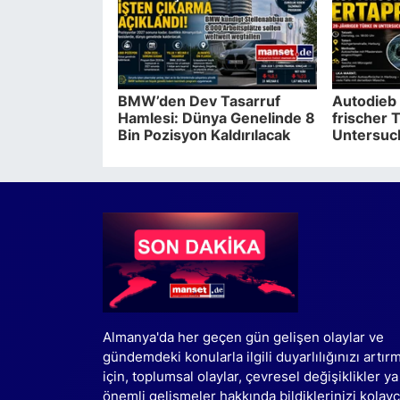
BMW’den Dev Tasarruf
Autodieb 
Hamlesi: Dünya Genelinde 8
frischer T
Bin Pozisyon Kaldırılacak
Untersuc
Almanya'da her geçen gün gelişen olaylar ve
gündemdeki konularla ilgili duyarlılığınızı artır
için, toplumsal olaylar, çevresel değişiklikler ya
önemli gelişmeler hakkında bildiklerinizi kolay