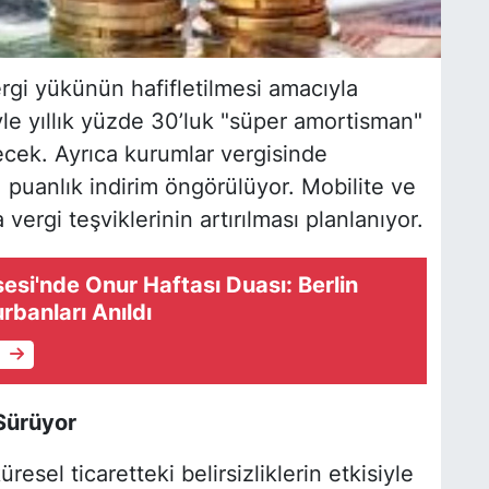
rgi yükünün hafifletilmesi amacıyla
reyle yıllık yüzde 30’luk "süper amortisman"
lecek. Ayrıca kurumlar vergisinde
1 puanlık indirim öngörülüyor. Mobilite ve
vergi teşviklerinin artırılması planlanıyor.
sesi'nde Onur Haftası Duası: Berlin
urbanları Anıldı
e
Sürüyor
sel ticaretteki belirsizliklerin etkisiyle