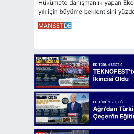
Hükümete danışmanlık yapan Ekono
yılı için büyüme beklentisini yüzde 
MANSET
DE
EDITÖRÜN SEÇTIĞI
TEKNOFEST’te 
İkincisi Oldu
EDITÖRÜN SEÇTIĞI
Ağrı'dan Türk
Çeçen'in Eğiti