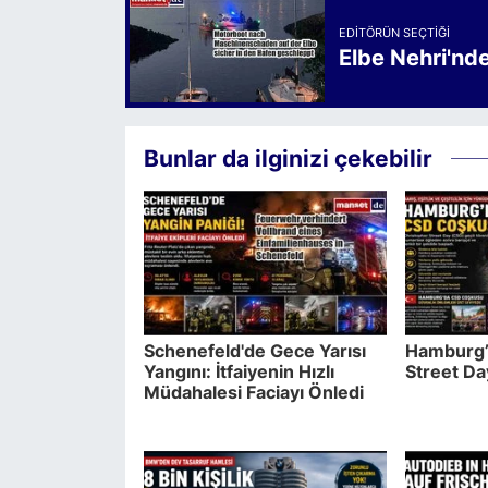
EDITÖRÜN SEÇTIĞI
Elbe Nehri'nd
Bunlar da ilginizi çekebilir
Schenefeld'de Gece Yarısı
Hamburg’
Yangını: İtfaiyenin Hızlı
Street D
Müdahalesi Faciayı Önledi