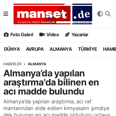
DÜNYA
Nöbetçi Eczaneler
AVRUPA
Hava Durumu
Foto Galeri
Video
Yazarlar
ALMANYA
Namaz Vakitleri
DÜNYA
AVRUPA
ALMANYA
TÜRKİYE
HAM
TÜRKİYE
Trafik Durumu
HABERLER
ALMANYA
Almanya’da yapılan
HAMBURG
Puan Durumu ve Fikstür
araştırma'da bilinen en
SPOR
Tüm Manşetler
acı madde bulundu
DEUTSCH
Son Dakika Haberleri
Almanya’da yapılan araştırma, acı raf
mantarından elde edilen kimyasalın şimdiye
EKONOMİ
Haber Arşivi
dek bulunan en acı madde olduğunu ortaya