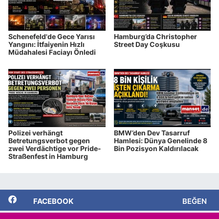
Schenefeld'de Gece Yarısı
Hamburg’da Christopher
Yangını: İtfaiyenin Hızlı
Street Day Coşkusu
Müdahalesi Faciayı Önledi
Polizei verhängt
BMW’den Dev Tasarruf
Betretungsverbot gegen
Hamlesi: Dünya Genelinde 8
zwei Verdächtige vor Pride-
Bin Pozisyon Kaldırılacak
Straßenfest in Hamburg
FACEBOOK
BEĞEN