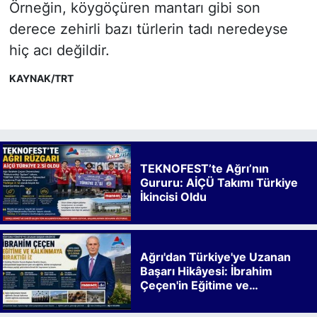
Örneğin, köygöçüren mantarı gibi son
derece zehirli bazı türlerin tadı neredeyse
hiç acı değildir.
KAYNAK/TRT
TEKNOFEST’te Ağrı’nın
Gururu: AİÇÜ Takımı Türkiye
İkincisi Oldu
Ağrı'dan Türkiye'ye Uzanan
Başarı Hikâyesi: İbrahim
Çeçen'in Eğitime ve
Kalkınmaya Bıraktığı İz