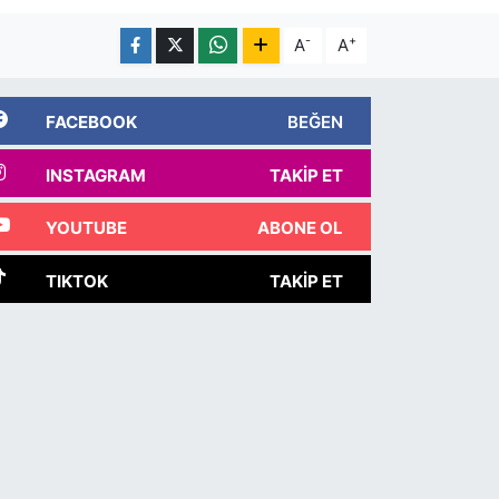
-
+
A
A
FACEBOOK
BEĞEN
INSTAGRAM
TAKIP ET
YOUTUBE
ABONE OL
TIKTOK
TAKIP ET