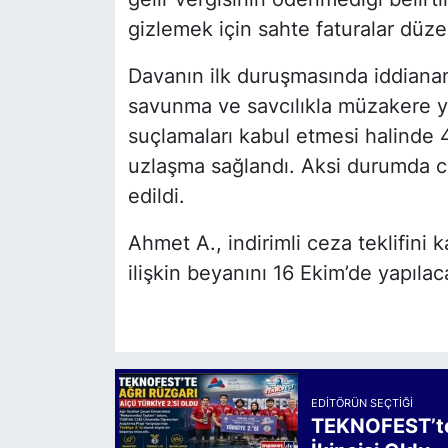
gizlemek için sahte faturalar düze
Davanın ilk duruşmasında iddian
savunma ve savcılıkla müzakere y
suçlamaları kabul etmesi halinde 
uzlaşma sağlandı. Aksi durumda ce
edildi.
Ahmet A., indirimli ceza teklifini k
ilişkin beyanını 16 Ekim’de yapıl
EDITÖRÜN SEÇTIĞI
TEKNOFEST’te 