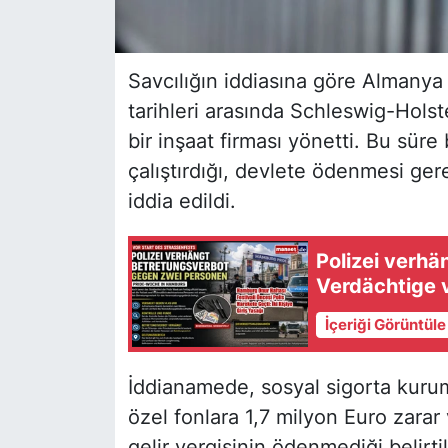
Savcılığın iddiasına göre Almany
tarihleri arasında Schleswig-Hols
bir inşaat firması yönetti. Bu süre 
çalıştırdığı, devlete ödenmesi gere
iddia edildi.
Polizei verh
Verdächtige 
İçeriği Görüntül
İddianamede, sosyal sigorta kurum
özel fonlara 1,7 milyon Euro zarar 
gelir vergisinin ödenmediği belirti