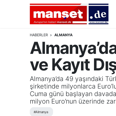
DÜNYA
Nöbetçi Eczaneler
AVRUPA
Hava Durumu
HABERLER
ALMANYA
Almanya’da
ALMANYA
Namaz Vakitleri
ve Kayıt Dış
TÜRKİYE
Trafik Durumu
HAMBURG
Puan Durumu ve Fikstür
Almanya’da 49 yaşındaki Türk 
şirketinde milyonlarca Euro’
SPOR
Tüm Manşetler
Cuma günü başlayan davada, s
DEUTSCH
Son Dakika Haberleri
milyon Euro’nun üzerinde zar
EKONOMİ
Haber Arşivi
#Almanya