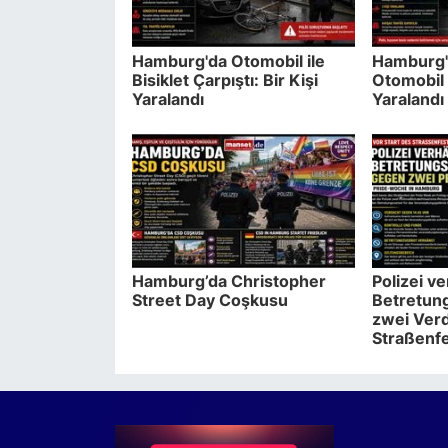
Hamburg'da Otomobil ile
Hamburg'
Bisiklet Çarpıştı: Bir Kişi
Otomobil 
Yaralandı
Yaralandı
Hamburg’da Christopher
Polizei v
Street Day Coşkusu
Betretun
zwei Verd
Straßenf