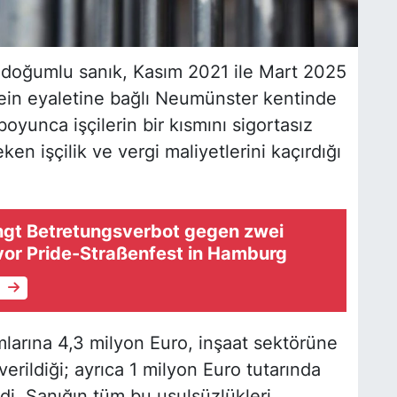
a doğumlu sanık, Kasım 2021 ile Mart 2025
tein eyaletine bağlı Neumünster kentinde
boyunca işçilerin bir kısmını sigortasız
ken işçilik ve vergi maliyetlerini kaçırdığı
ängt Betretungsverbot gegen zwei
vor Pride-Straßenfest in Hamburg
e
larına 4,3 milyon Euro, inşaat sektörüne
verildiği; ayrıca 1 milyon Euro tutarında
ldi. Sanığın tüm bu usulsüzlükleri