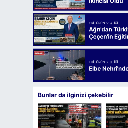
İkincisi Oldu
EDITÖRÜN SEÇTIĞI
Ağrı'dan Türk
Çeçen'in Eğiti
EDITÖRÜN SEÇTIĞI
Elbe Nehri'nd
Bunlar da ilginizi çekebilir