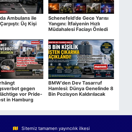
da Ambulans ile
Schenefeld'de Gece Yarısı
Çarpıştı: Üç Kişi
Yangını: İtfaiyenin Hızlı
Müdahalesi Faciayı Önledi
erhängt
BMW’den Dev Tasarruf
gsverbot gegen
Hamlesi: Dünya Genelinde 8
ächtige vor Pride-
Bin Pozisyon Kaldırılacak
est in Hamburg
Sitemiz tamamen yayıncılık ilkesi