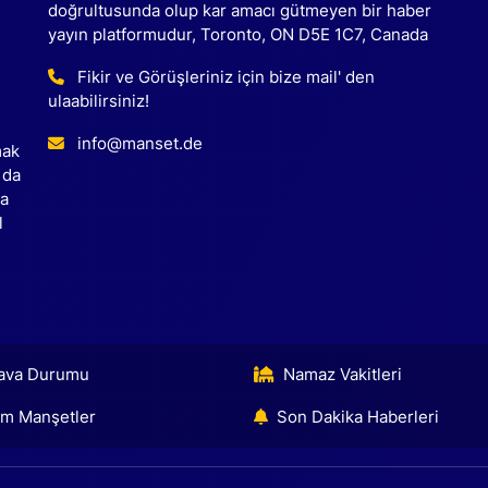
doğrultusunda olup kar amacı gütmeyen bir haber
yayın platformudur, Toronto, ON D5E 1C7, Canada
Fikir ve Görüşleriniz için bize mail' den
ulaabilirsiniz!
info@manset.de
mak
 da
ca
l
ava Durumu
Namaz Vakitleri
m Manşetler
Son Dakika Haberleri