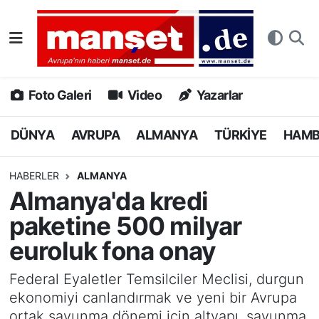
DÜNYA
Nöbetçi Eczaneler
AVRUPA
Hava Durumu
Foto Galeri
Video
Yazarlar
ALMANYA
Namaz Vakitleri
DÜNYA
AVRUPA
ALMANYA
TÜRKİYE
HAM
TÜRKİYE
Trafik Durumu
HABERLER
ALMANYA
Almanya'da kredi
HAMBURG
Puan Durumu ve Fikstür
paketine 500 milyar
SPOR
Tüm Manşetler
euroluk fona onay
DEUTSCH
Son Dakika Haberleri
Federal Eyaletler Temsilciler Meclisi, durgun
ekonomiyi canlandırmak ve yeni bir Avrupa
EKONOMİ
Haber Arşivi
ortak savunma dönemi için altyapı, savunma