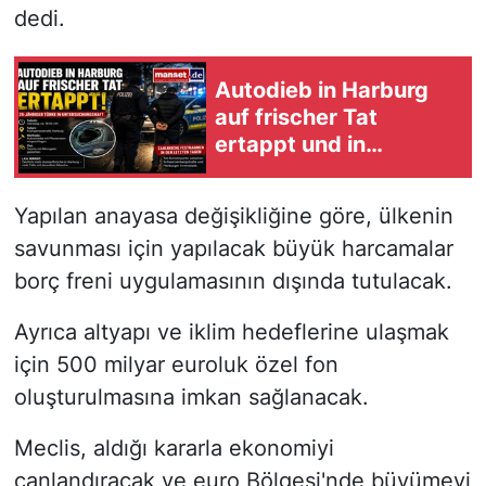
dedi.
Autodieb in Harburg
auf frischer Tat
ertappt und in
Untersuchungshaft
Yapılan anayasa değişikliğine göre, ülkenin
savunması için yapılacak büyük harcamalar
borç freni uygulamasının dışında tutulacak.
Ayrıca altyapı ve iklim hedeflerine ulaşmak
için 500 milyar euroluk özel fon
oluşturulmasına imkan sağlanacak.
Meclis, aldığı kararla ekonomiyi
canlandıracak ve euro Bölgesi'nde büyümeyi