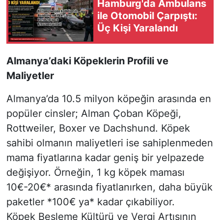
Hamburg'da Ambulans
ile Otomobil Çarpıştı:
Üç Kişi Yaralandı
Almanya’daki Köpeklerin Profili ve
Maliyetler
Almanya’da 10.5 milyon köpeğin arasında en
popüler cinsler; Alman Çoban Köpeği,
Rottweiler, Boxer ve Dachshund. Köpek
sahibi olmanın maliyetleri ise sahiplenmeden
mama fiyatlarına kadar geniş bir yelpazede
değişiyor. Örneğin, 1 kg köpek maması
10€-20€* arasında fiyatlanırken, daha büyük
paketler *100€ ya* kadar çıkabiliyor.
Köpek Besleme Kültürü ve Vergi Artışının