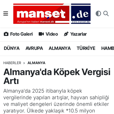
DÜNYA
Nöbetçi Eczaneler
AVRUPA
Hava Durumu
Foto Galeri
Video
Yazarlar
ALMANYA
Namaz Vakitleri
DÜNYA
AVRUPA
ALMANYA
TÜRKİYE
HAM
TÜRKİYE
Trafik Durumu
HABERLER
ALMANYA
Almanya'da Köpek Vergisi
HAMBURG
Puan Durumu ve Fikstür
Artı
SPOR
Tüm Manşetler
Almanya'da 2025 itibarıyla köpek
vergilerinde yapılan artışlar, hayvan sahipliği
DEUTSCH
Son Dakika Haberleri
ve maliyet dengeleri üzerinde önemli etkiler
yaratıyor. Ülkede yaklaşık *10.5 milyon
EKONOMİ
Haber Arşivi