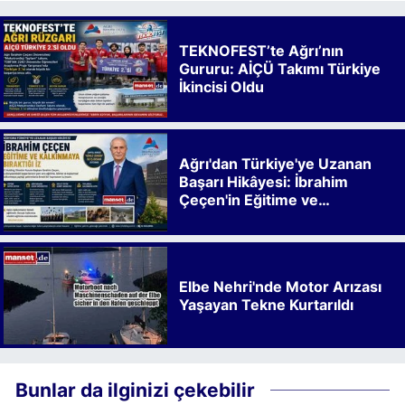
TEKNOFEST’te Ağrı’nın
Gururu: AİÇÜ Takımı Türkiye
İkincisi Oldu
Ağrı'dan Türkiye'ye Uzanan
Başarı Hikâyesi: İbrahim
Çeçen'in Eğitime ve
Kalkınmaya Bıraktığı İz
Elbe Nehri'nde Motor Arızası
Yaşayan Tekne Kurtarıldı
Bunlar da ilginizi çekebilir