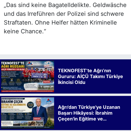
„Das sind keine Bagatelldelikte. Geldwäsche
und das Irreführen der Polizei sind schwere
Straftaten. Ohne Helfer hätten Kriminelle
keine Chance.“
TEKNOFEST’te Ağrı’nın
Gururu: AİÇÜ Takımı Türkiye
İkincisi Oldu
Ağrı'dan Türkiye'ye Uzanan
Başarı Hikâyesi: İbrahim
Çeçen'in Eğitime ve
Kalkınmaya Bıraktığı İz