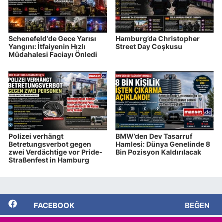
Schenefeld'de Gece Yarısı
Hamburg’da Christopher
Yangını: İtfaiyenin Hızlı
Street Day Coşkusu
Müdahalesi Faciayı Önledi
Polizei verhängt
BMW’den Dev Tasarruf
Betretungsverbot gegen
Hamlesi: Dünya Genelinde 8
zwei Verdächtige vor Pride-
Bin Pozisyon Kaldırılacak
Straßenfest in Hamburg
FACEBOOK
BEĞEN