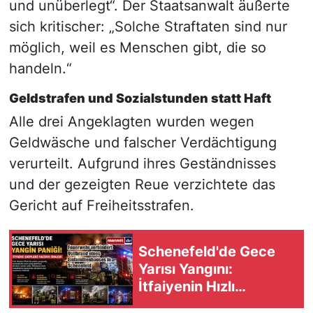
und unüberlegt“. Der Staatsanwalt äußerte
sich kritischer: „Solche Straftaten sind nur
möglich, weil es Menschen gibt, die so
handeln.“
Geldstrafen und Sozialstunden statt Haft
Alle drei Angeklagten wurden wegen
Geldwäsche und falscher Verdächtigung
verurteilt. Aufgrund ihres Geständnisses
und der gezeigten Reue verzichtete das
Gericht auf Freiheitsstrafen.
Schenefeld'de Gece
Yarısı Yangını:
İtfaiyenin Hızlı
Müdahalesi Faciayı