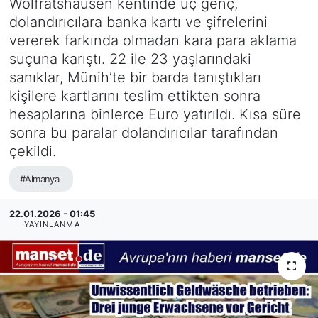
Wolfratshausen kentinde üç genç,
dolandırıcılara banka kartı ve şifrelerini
SİYASET
vererek farkında olmadan kara para aklama
suçuna karıştı. 22 ile 23 yaşlarındaki
SAĞLIK
sanıklar, Münih’te bir barda tanıştıkları
kişilere kartlarını teslim ettikten sonra
hesaplarına binlerce Euro yatırıldı. Kısa süre
sonra bu paralar dolandırıcılar tarafından
çekildi.
#Almanya
22.01.2026 - 01:45
YAYINLANMA