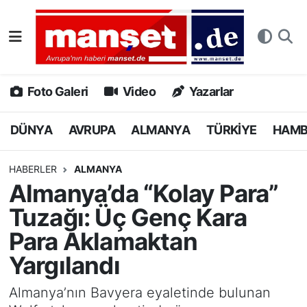
DÜNYA
Nöbetçi Eczaneler
AVRUPA
Hava Durumu
Foto Galeri
Video
Yazarlar
ALMANYA
Namaz Vakitleri
DÜNYA
AVRUPA
ALMANYA
TÜRKİYE
HAM
TÜRKİYE
Trafik Durumu
HABERLER
ALMANYA
Almanya’da “Kolay Para”
HAMBURG
Puan Durumu ve Fikstür
Tuzağı: Üç Genç Kara
SPOR
Tüm Manşetler
Para Aklamaktan
Yargılandı
DEUTSCH
Son Dakika Haberleri
Almanya’nın Bavyera eyaletinde bulunan
EKONOMİ
Haber Arşivi