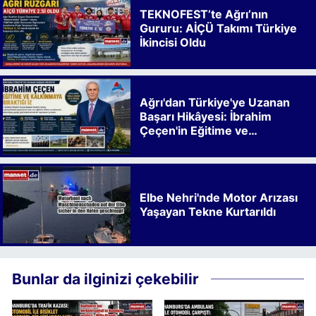
TEKNOFEST’te Ağrı’nın
Gururu: AİÇÜ Takımı Türkiye
İkincisi Oldu
Ağrı'dan Türkiye'ye Uzanan
Başarı Hikâyesi: İbrahim
Çeçen'in Eğitime ve
Kalkınmaya Bıraktığı İz
Elbe Nehri'nde Motor Arızası
Yaşayan Tekne Kurtarıldı
Bunlar da ilginizi çekebilir