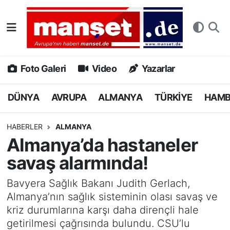
DÜNYA
Nöbetçi Eczaneler
AVRUPA
Hava Durumu
Foto Galeri
Video
Yazarlar
ALMANYA
Namaz Vakitleri
DÜNYA
AVRUPA
ALMANYA
TÜRKİYE
HAM
TÜRKİYE
Trafik Durumu
HABERLER
ALMANYA
Almanya’da hastaneler
HAMBURG
Puan Durumu ve Fikstür
savaş alarmında!
SPOR
Tüm Manşetler
Bavyera Sağlık Bakanı Judith Gerlach,
Almanya’nın sağlık sisteminin olası savaş ve
DEUTSCH
Son Dakika Haberleri
kriz durumlarına karşı daha dirençli hale
getirilmesi çağrısında bulundu. CSU’lu
EKONOMİ
Haber Arşivi