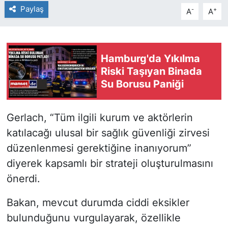
Paylaş
-
+
A
A
Hamburg'da Yıkılma
Riski Taşıyan Binada
Su Borusu Paniği
Gerlach, “Tüm ilgili kurum ve aktörlerin
katılacağı ulusal bir sağlık güvenliği zirvesi
düzenlenmesi gerektiğine inanıyorum”
diyerek kapsamlı bir strateji oluşturulmasını
önerdi.
Bakan, mevcut durumda ciddi eksikler
bulunduğunu vurgulayarak, özellikle