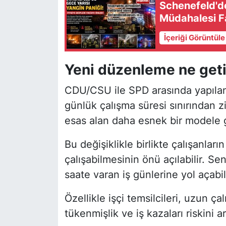
Schenefeld'de 
Müdahalesi F
İçeriği Görüntül
Yeni düzenleme ne geti
CDU/CSU ile SPD arasında yapıla
günlük çalışma süresi sınırından z
esas alan daha esnek bir modele 
Bu değişiklikle birlikte çalışanlar
çalışabilmesinin önü açılabilir. Sen
saate varan iş günlerine yol açab
Özellikle işçi temsilcileri, uzun ça
tükenmişlik ve iş kazaları riskini a