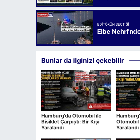
EDITÖRÜN SEÇTIĞI
Elbe Nehri'nd
Bunlar da ilginizi çekebilir
Hamburg'da Otomobil ile
Hamburg'
Bisiklet Çarpıştı: Bir Kişi
Otomobil 
Yaralandı
Yaralandı