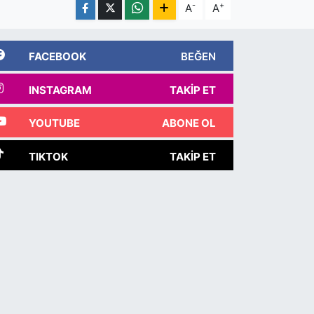
-
+
A
A
FACEBOOK
BEĞEN
INSTAGRAM
TAKIP ET
YOUTUBE
ABONE OL
TIKTOK
TAKIP ET