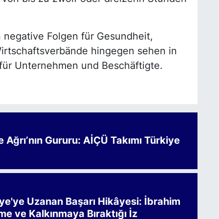
 negative Folgen für Gesundheit,
Wirtschaftsverbände hingegen sehen in
e für Unternehmen und Beschäftigte.
Ağrı’nın Gururu: AİÇÜ Takımı Türkiye
iye'ye Uzanan Başarı Hikâyesi: İbrahim
me ve Kalkınmaya Bıraktığı İz