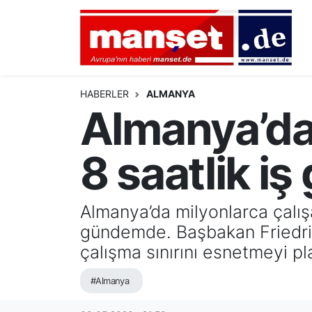
DÜNYA
Nöbetçi Eczaneler
AVRUPA
Hava Durumu
HABERLER
ALMANYA
Almanya’da 
ALMANYA
Namaz Vakitleri
8 saatlik iş
TÜRKİYE
Trafik Durumu
HAMBURG
Puan Durumu ve Fikstür
Almanya’da milyonlarca çalış
gündemde. Başbakan Friedric
SPOR
Tüm Manşetler
çalışma sınırını esnetmeyi pla
DEUTSCH
Son Dakika Haberleri
#Almanya
EKONOMİ
Haber Arşivi