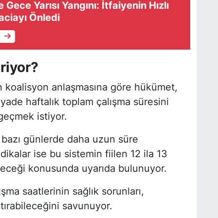
Gece Yarısı Yangını: İtfaiyenin Hızlı
aciayı Önledi
e
riyor?
n koalisyon anlaşmasına göre hükümet,
iyade haftalık toplam çalışma süresini
geçmek istiyor.
ın bazı günlerde daha uzun süre
dikalar ise bu sistemin fiilen 12 ila 13
ileceği konusunda uyarıda bulunuyor.
lışma saatlerinin sağlık sorunları,
rtırabileceğini savunuyor.