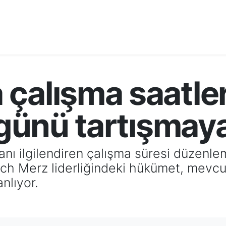
çalışma saatler
 günü tartışmaya
anı ilgilendiren çalışma süresi düzenle
h Merz liderliğindeki hükümet, mevcut
nlıyor.