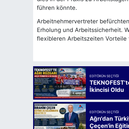
führen könnte.
Arbeitnehmervertreter befürchten
Erholung und Arbeitssicherheit. 
flexibleren Arbeitszeiten Vorteil
EDITÖRÜN SEÇTIĞI
TEKNOFEST’te 
İkincisi Oldu
EDITÖRÜN SEÇTIĞI
Ağrı'dan Türk
Çeçen'in Eğiti