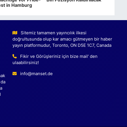
est in Hamburg
Sitemiz tamamen yayıncılık ilkesi
doğrultusunda olup kar amacı gütmeyen bir haber
yayın platformudur, Toronto, ON D5E 1C7, Canada
Fikir ve Görüşleriniz için bize mail' den
ulaabilirsiniz!
info@manset.de
mak
 da
ca
l