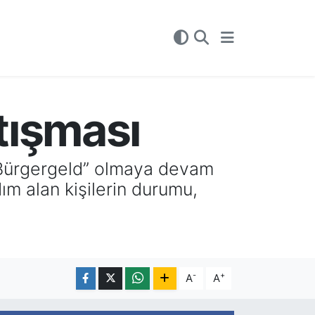
tışması
“Bürgergeld” olmaya devam
ım alan kişilerin durumu,
-
+
A
A