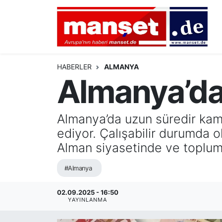
DÜNYA
Nöbetçi Eczaneler
AVRUPA
Hava Durumu
HABERLER
ALMANYA
Almanya’da
ALMANYA
Namaz Vakitleri
TÜRKİYE
Trafik Durumu
Almanya’da uzun süredir ka
ediyor. Çalışabilir durumda 
HAMBURG
Puan Durumu ve Fikstür
Alman siyasetinde ve toplum
SPOR
Tüm Manşetler
#Almanya
DEUTSCH
Son Dakika Haberleri
02.09.2025 - 16:50
YAYINLANMA
EKONOMİ
Haber Arşivi