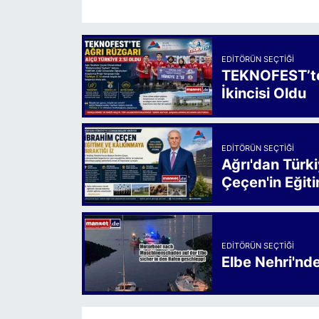
EDITÖRÜN SEÇTIĞI
TEKNOFEST’te 
İkincisi Oldu
EDITÖRÜN SEÇTIĞI
Ağrı'dan Türk
Çeçen'in Eğiti
EDITÖRÜN SEÇTIĞI
Elbe Nehri'nd