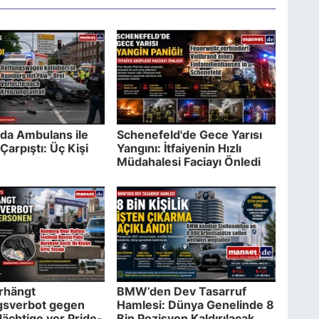
da Ambulans ile
Schenefeld'de Gece Yarısı
Çarpıştı: Üç Kişi
Yangını: İtfaiyenin Hızlı
Müdahalesi Faciayı Önledi
erhängt
BMW’den Dev Tasarruf
gsverbot gegen
Hamlesi: Dünya Genelinde 8
ächtige vor Pride-
Bin Pozisyon Kaldırılacak