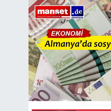
SİYASET
SAĞLIK