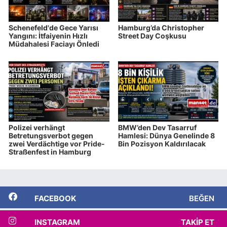
Schenefeld'de Gece Yarısı
Hamburg’da Christopher
Yangını: İtfaiyenin Hızlı
Street Day Coşkusu
Müdahalesi Faciayı Önledi
Polizei verhängt
BMW’den Dev Tasarruf
Betretungsverbot gegen
Hamlesi: Dünya Genelinde 8
zwei Verdächtige vor Pride-
Bin Pozisyon Kaldırılacak
Straßenfest in Hamburg
FACEBOOK
BEĞEN
INSTAGRAM
TAKIP ET