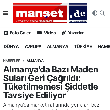
DÜNYA
Nöbetçi Eczaneler
AVRUPA
Hava Durumu
Foto Galeri
Video
Yazarlar
ALMANYA
Namaz Vakitleri
DÜNYA
AVRUPA
ALMANYA
TÜRKİYE
HAM
TÜRKİYE
Trafik Durumu
HABERLER
ALMANYA
Almanya'da Bazı Maden
HAMBURG
Puan Durumu ve Fikstür
Suları Geri Çağrıldı:
SPOR
Tüm Manşetler
Tüketilmemesi Şiddetle
Tavsiye Ediliyor
DEUTSCH
Son Dakika Haberleri
Almanya’da market raflarında yer alan bazı
EKONOMİ
Haber Arşivi