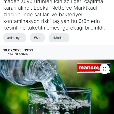
maden suyu ürünleri için acil geri çağırma
kararı alındı. Edeka, Netto ve Marktkauf
SİYASET
zincirlerinde satılan ve bakteriyel
kontaminasyon riski taşıyan bu ürünlerin
SAĞLIK
kesinlikle tüketilmemesi gerektiği bildirildi.
#Almanya
#Su
#Maden
10.07.2025 - 13:21
YAYINLANMA