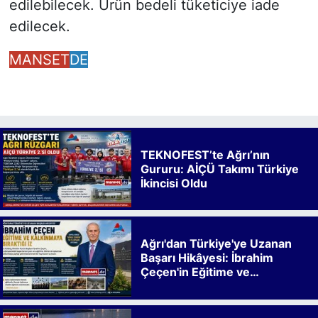
edilebilecek. Ürün bedeli tüketiciye iade
edilecek.
MANSET
DE
TEKNOFEST’te Ağrı’nın
Gururu: AİÇÜ Takımı Türkiye
İkincisi Oldu
Ağrı'dan Türkiye'ye Uzanan
Başarı Hikâyesi: İbrahim
Çeçen'in Eğitime ve
Kalkınmaya Bıraktığı İz