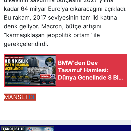
kadar 64 milyar Euro’ya çıkaracağını açıkladı.
Bu rakam, 2017 seviyesinin tam iki katına
denk geliyor. Macron, bütçe artışını
“karmaşıklaşan jeopolitik ortam” ile
gerekçelendirdi.
BMW’den Dev
Tasarruf Hamlesi:
Dünya Genelinde 8 Bin
Pozisyon Kaldırılacak
MANSET
DE