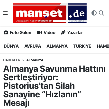
DÜNYA
Nöbetçi Eczaneler
AVRUPA
Hava Durumu
Foto Galeri
Video
Yazarlar
ALMANYA
Namaz Vakitleri
DÜNYA
AVRUPA
ALMANYA
TÜRKİYE
HAM
TÜRKİYE
Trafik Durumu
HABERLER
ALMANYA
Almanya Savunma Hattını
HAMBURG
Puan Durumu ve Fikstür
Sertleştiriyor:
SPOR
Tüm Manşetler
Pistorius'tan Silah
Sanayine “Hızlanın”
DEUTSCH
Son Dakika Haberleri
Mesajı
EKONOMİ
Haber Arşivi