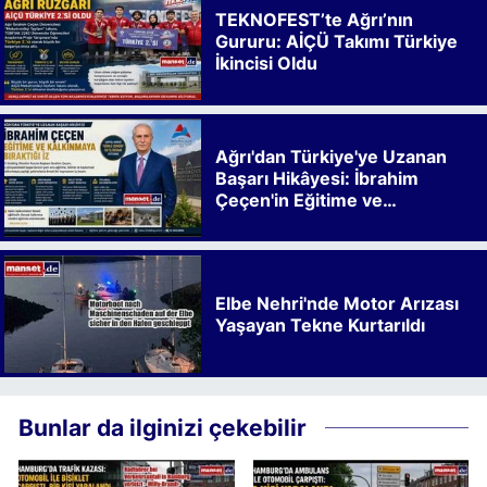
TEKNOFEST’te Ağrı’nın
Gururu: AİÇÜ Takımı Türkiye
İkincisi Oldu
Ağrı'dan Türkiye'ye Uzanan
Başarı Hikâyesi: İbrahim
Çeçen'in Eğitime ve
Kalkınmaya Bıraktığı İz
Elbe Nehri'nde Motor Arızası
Yaşayan Tekne Kurtarıldı
Bunlar da ilginizi çekebilir