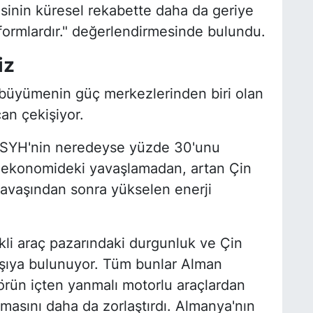
isinin küresel rekabette daha da geriye
formlardır." değerlendirmesinde bulundu.
iz
 büyümenin güç merkezlerinden biri olan
an çekişiyor.
 GSYH'nin neredeyse yüzde 30'unu
l ekonomideki yavaşlamadan, artan Çin
avaşından sonra yükselen enerji
ikli araç pazarındaki durgunluk ve Çin
arşıya bulunuyor. Tüm bunlar Alman
örün içten yanmalı motorlu araçlardan
amasını daha da zorlaştırdı. Almanya'nın