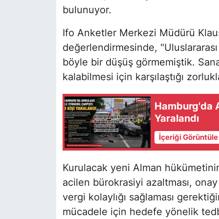
bulunuyor.
Ifo Anketler Merkezi Müdürü Klaus
değerlendirmesinde, "Uluslararası 
böyle bir düşüş görmemiştik. Sana
kalabilmesi için karşılaştığı zorluk
Hamburg'da Am
Yaralandı
İçeriği Görüntül
Kurulacak yeni Alman hükümetinin
acilen bürokrasiyi azaltması, onay 
vergi kolaylığı sağlaması gerektiğin
mücadele için hedefe yönelik tedb