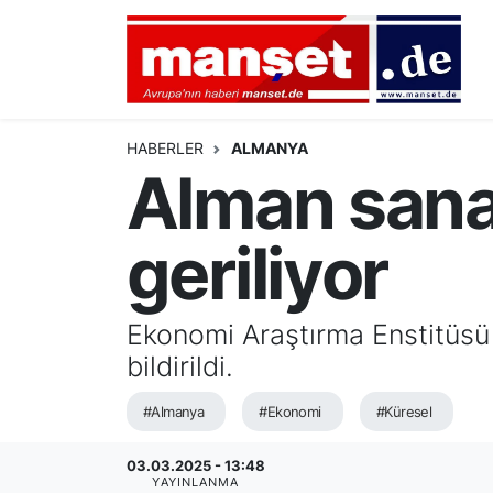
DÜNYA
Nöbetçi Eczaneler
AVRUPA
Hava Durumu
HABERLER
ALMANYA
Alman sanay
ALMANYA
Namaz Vakitleri
geriliyor
TÜRKİYE
Trafik Durumu
HAMBURG
Puan Durumu ve Fikstür
Ekonomi Araştırma Enstitüsü 
bildirildi.
SPOR
Tüm Manşetler
#Almanya
#Ekonomi
#Küresel
DEUTSCH
Son Dakika Haberleri
03.03.2025 - 13:48
EKONOMİ
Haber Arşivi
YAYINLANMA