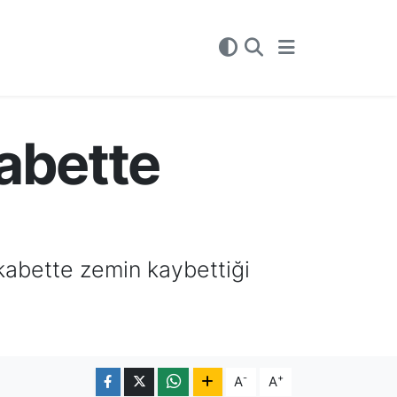
abette
ekabette zemin kaybettiği
-
+
A
A