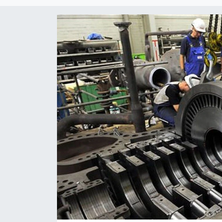
SİYASET
SAĞLIK