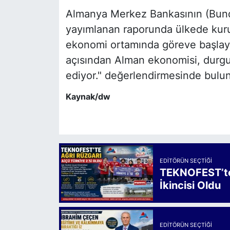
Almanya Merkez Bankasının (Bund
yayımlanan raporunda ülkede kuru
ekonomi ortamında göreve başlaya
açısından Alman ekonomisi, durgu
ediyor." değerlendirmesinde bulu
Kaynak/dw
EDITÖRÜN SEÇTIĞI
TEKNOFEST’te 
İkincisi Oldu
EDITÖRÜN SEÇTIĞI