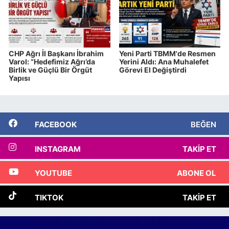
CHP Ağrı İl Başkanı İbrahim
Yeni Parti TBMM'de Resmen
Varol: “Hedefimiz Ağrı’da
Yerini Aldı: Ana Muhalefet
Birlik ve Güçlü Bir Örgüt
Görevi El Değiştirdi
Yapısı
FACEBOOK
BEĞEN
INSTAGRAM
TAKIP ET
YOUTUBE
ABONE OL
TIKTOK
TAKIP ET