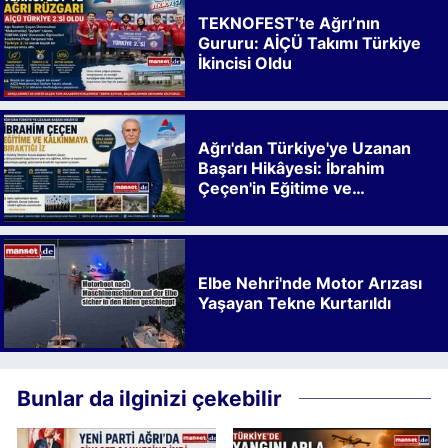
TEKNOFEST’te Ağrı’nın
Gururu: AİÇÜ Takımı Türkiye
İkincisi Oldu
Ağrı'dan Türkiye'ye Uzanan
Başarı Hikâyesi: İbrahim
Çeçen'in Eğitime ve
Kalkınmaya Bıraktığı İz
Elbe Nehri'nde Motor Arızası
Yaşayan Tekne Kurtarıldı
Bunlar da ilginizi çekebilir