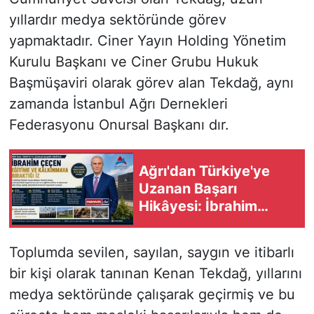
yıllardır medya sektöründe görev
yapmaktadır. Ciner Yayın Holding Yönetim
Kurulu Başkanı ve Ciner Grubu Hukuk
Başmüşaviri olarak görev alan Tekdağ, aynı
zamanda İstanbul Ağrı Dernekleri
Federasyonu Onursal Başkanı dır.
Ağrı'dan Türkiye'ye
Uzanan Başarı
Hikâyesi: İbrahim
Çeçen'in Eğitime ve
Kalkınmaya Bıraktığı İz
Toplumda sevilen, sayılan, saygın ve itibarlı
bir kişi olarak tanınan Kenan Tekdağ, yıllarını
medya sektöründe çalışarak geçirmiş ve bu