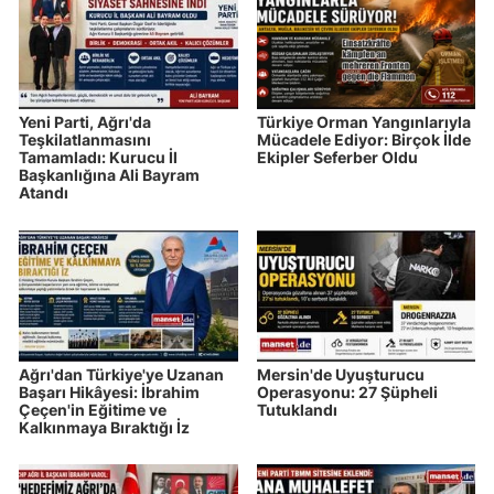
Yeni Parti, Ağrı'da
Türkiye Orman Yangınlarıyla
Teşkilatlanmasını
Mücadele Ediyor: Birçok İlde
Tamamladı: Kurucu İl
Ekipler Seferber Oldu
Başkanlığına Ali Bayram
Atandı
Ağrı'dan Türkiye'ye Uzanan
Mersin'de Uyuşturucu
Başarı Hikâyesi: İbrahim
Operasyonu: 27 Şüpheli
Çeçen'in Eğitime ve
Tutuklandı
Kalkınmaya Bıraktığı İz