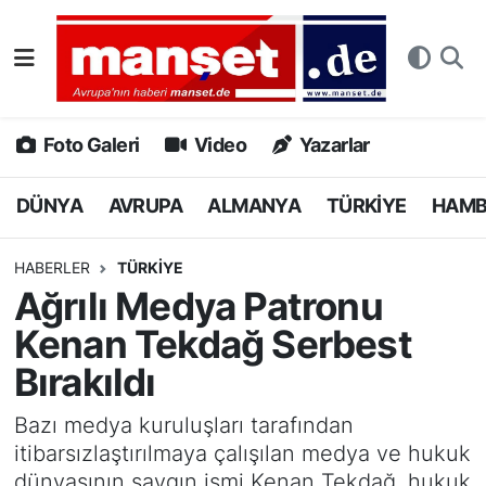
DÜNYA
Nöbetçi Eczaneler
AVRUPA
Hava Durumu
Foto Galeri
Video
Yazarlar
ALMANYA
Namaz Vakitleri
DÜNYA
AVRUPA
ALMANYA
TÜRKİYE
HAM
TÜRKİYE
Trafik Durumu
HABERLER
TÜRKİYE
Ağrılı Medya Patronu
HAMBURG
Puan Durumu ve Fikstür
Kenan Tekdağ Serbest
SPOR
Tüm Manşetler
Bırakıldı
DEUTSCH
Son Dakika Haberleri
Bazı medya kuruluşları tarafından
itibarsızlaştırılmaya çalışılan medya ve hukuk
EKONOMİ
Haber Arşivi
dünyasının saygın ismi Kenan Tekdağ, hukuk