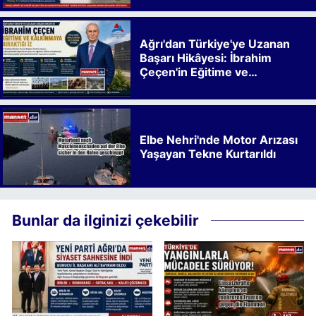
Ağrı'dan Türkiye'ye Uzanan
Başarı Hikâyesi: İbrahim
Çeçen'in Eğitime ve
Kalkınmaya Bıraktığı İz
Elbe Nehri'nde Motor Arızası
Yaşayan Tekne Kurtarıldı
Bunlar da ilginizi çekebilir