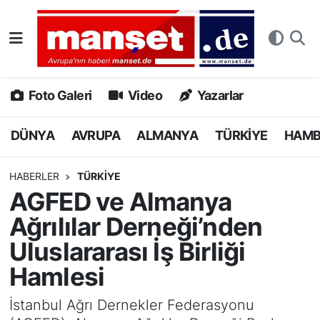
DÜNYA
Nöbetçi Eczaneler
AVRUPA
Hava Durumu
Foto Galeri
Video
Yazarlar
ALMANYA
Namaz Vakitleri
DÜNYA
AVRUPA
ALMANYA
TÜRKİYE
HAM
TÜRKİYE
Trafik Durumu
HABERLER
TÜRKİYE
AGFED ve Almanya
HAMBURG
Puan Durumu ve Fikstür
Ağrılılar Derneği’nden
SPOR
Tüm Manşetler
Uluslararası İş Birliği
Hamlesi
DEUTSCH
Son Dakika Haberleri
İstanbul Ağrı Dernekler Federasyonu
EKONOMİ
Haber Arşivi