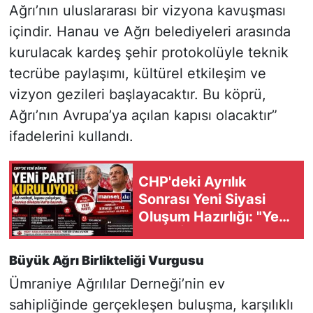
Ağrı’nın uluslararası bir vizyona kavuşması
içindir. Hanau ve Ağrı belediyeleri arasında
kurulacak kardeş şehir protokolüyle teknik
tecrübe paylaşımı, kültürel etkileşim ve
vizyon gezileri başlayacaktır. Bu köprü,
Ağrı’nın Avrupa’ya açılan kapısı olacaktır”
ifadelerini kullandı.
CHP'deki Ayrılık
Sonrası Yeni Siyasi
Oluşum Hazırlığı: "Yeni
Parti" İçin Kuruluş
Süreci Başlıyor
Büyük Ağrı Birlikteliği Vurgusu
Ümraniye Ağrılılar Derneği’nin ev
sahipliğinde gerçekleşen buluşma, karşılıklı