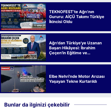
TEKNOFEST’te Ağrı’nın
Gururu: AİÇÜ Takımı Türkiye
İkincisi Oldu
Ağrı'dan Türkiye'ye Uzanan
Başarı Hikâyesi: İbrahim
Çeçen'in Eğitime ve
Kalkınmaya Bıraktığı İz
Elbe Nehri'nde Motor Arızası
Yaşayan Tekne Kurtarıldı
Bunlar da ilginizi çekebilir