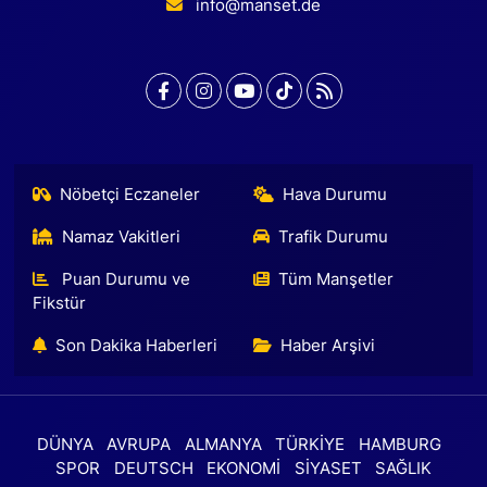
info@manset.de
Nöbetçi Eczaneler
Hava Durumu
Namaz Vakitleri
Trafik Durumu
Puan Durumu ve
Tüm Manşetler
Fikstür
Son Dakika Haberleri
Haber Arşivi
DÜNYA
AVRUPA
ALMANYA
TÜRKİYE
HAMBURG
SPOR
DEUTSCH
EKONOMİ
SİYASET
SAĞLIK