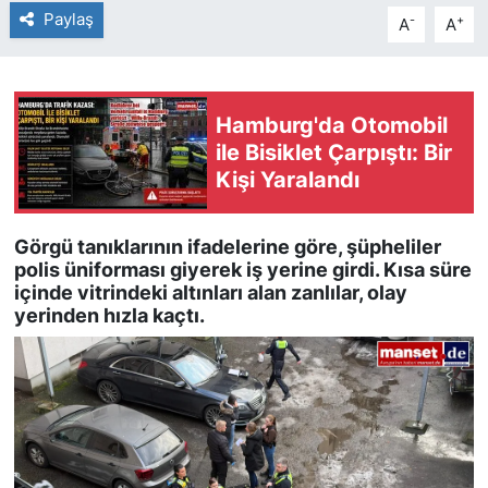
Paylaş
-
+
A
A
Hamburg'da Otomobil
ile Bisiklet Çarpıştı: Bir
Kişi Yaralandı
Görgü tanıklarının ifadelerine göre, şüpheliler
polis üniforması giyerek iş yerine girdi. Kısa süre
içinde vitrindeki altınları alan zanlılar, olay
yerinden hızla kaçtı.