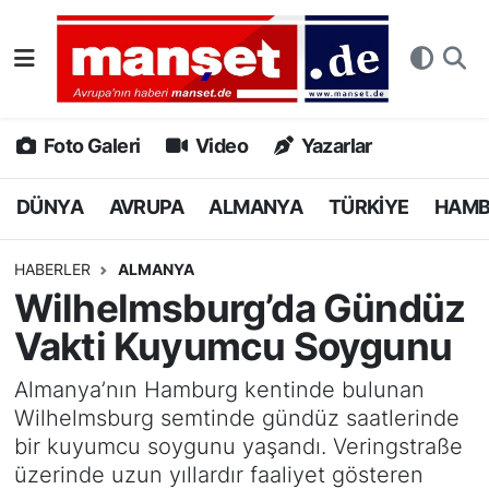
DÜNYA
Nöbetçi Eczaneler
AVRUPA
Hava Durumu
Foto Galeri
Video
Yazarlar
ALMANYA
Namaz Vakitleri
DÜNYA
AVRUPA
ALMANYA
TÜRKİYE
HAM
TÜRKİYE
Trafik Durumu
HABERLER
ALMANYA
Wilhelmsburg’da Gündüz
HAMBURG
Puan Durumu ve Fikstür
Vakti Kuyumcu Soygunu
SPOR
Tüm Manşetler
Almanya’nın Hamburg kentinde bulunan
Wilhelmsburg semtinde gündüz saatlerinde
DEUTSCH
Son Dakika Haberleri
bir kuyumcu soygunu yaşandı. Veringstraße
üzerinde uzun yıllardır faaliyet gösteren
EKONOMİ
Haber Arşivi