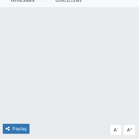
YAYINLANMA
GÜNCELLEME
SİYASET
SAĞLIK
Paylaş
-
+
A
A