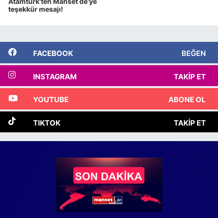
Atamtürk'ten Manset de'ye
teşekkür mesajı!
FACEBOOK
BEĞEN
INSTAGRAM
TAKIP ET
YOUTUBE
ABONE OL
TIKTOK
TAKIP ET