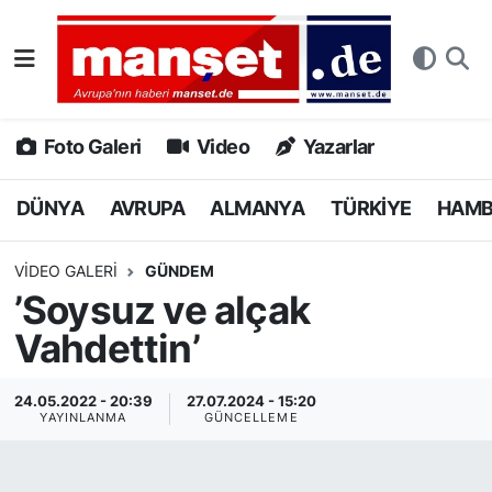
DÜNYA
Nöbetçi Eczaneler
AVRUPA
Hava Durumu
Foto Galeri
Video
Yazarlar
ALMANYA
Namaz Vakitleri
DÜNYA
AVRUPA
ALMANYA
TÜRKİYE
HAM
TÜRKİYE
Trafik Durumu
VIDEO GALERI
GÜNDEM
’Soysuz ve alçak
HAMBURG
Puan Durumu ve Fikstür
Vahdettin’
SPOR
Tüm Manşetler
24.05.2022 - 20:39
27.07.2024 - 15:20
DEUTSCH
Son Dakika Haberleri
YAYINLANMA
GÜNCELLEME
EKONOMİ
Haber Arşivi