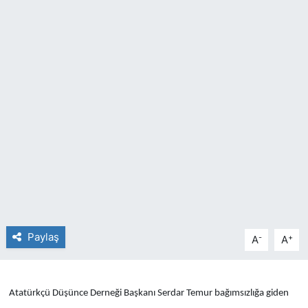
SİYASET
SAĞLIK
Paylaş
-
+
A
A
Atatürkçü Düşünce Derneği Başkanı Serdar Temur bağımsızlığa giden