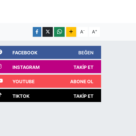
-
+
A
A
FACEBOOK
BEĞEN
INSTAGRAM
TAKIP ET
YOUTUBE
ABONE OL
TIKTOK
TAKIP ET