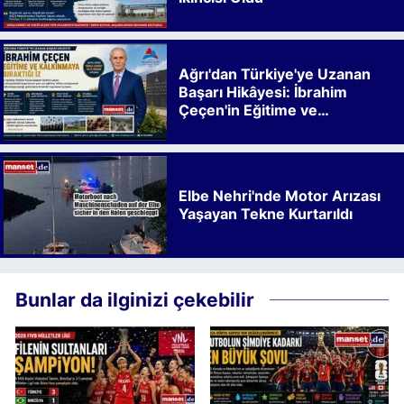
Ağrı'dan Türkiye'ye Uzanan
Başarı Hikâyesi: İbrahim
Çeçen'in Eğitime ve
Kalkınmaya Bıraktığı İz
Elbe Nehri'nde Motor Arızası
Yaşayan Tekne Kurtarıldı
Bunlar da ilginizi çekebilir