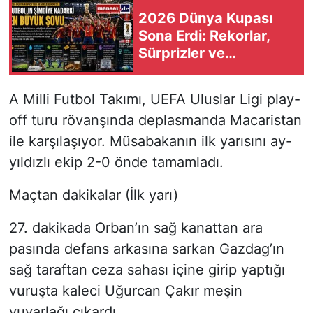
2026 Dünya Kupası
Sona Erdi: Rekorlar,
Sürprizler ve
Tartışmalarla Tarihe
Geçti
A Milli Futbol Takımı, UEFA Uluslar Ligi play-
off turu rövanşında deplasmanda Macaristan
ile karşılaşıyor. Müsabakanın ilk yarısını ay-
yıldızlı ekip 2-0 önde tamamladı.
Maçtan dakikalar (İlk yarı)
27. dakikada Orban’ın sağ kanattan ara
pasında defans arkasına sarkan Gazdag’ın
sağ taraftan ceza sahası içine girip yaptığı
vuruşta kaleci Uğurcan Çakır meşin
yuvarlağı çıkardı.