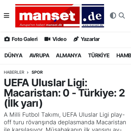
DÜNYA
Nöbetçi Eczaneler
AVRUPA
Hava Durumu
Foto Galeri
Video
Yazarlar
ALMANYA
Namaz Vakitleri
DÜNYA
AVRUPA
ALMANYA
TÜRKİYE
HAM
TÜRKİYE
Trafik Durumu
HABERLER
SPOR
UEFA Uluslar Ligi:
HAMBURG
Puan Durumu ve Fikstür
Macaristan: 0 - Türkiye: 2
SPOR
Tüm Manşetler
(İlk yarı)
DEUTSCH
Son Dakika Haberleri
A Milli Futbol Takımı, UEFA Uluslar Ligi play-
off turu rövanşında deplasmanda Macaristan
EKONOMİ
Haber Arşivi
ile karşılaşıyor. Müsabakanın ilk yarısını ay-