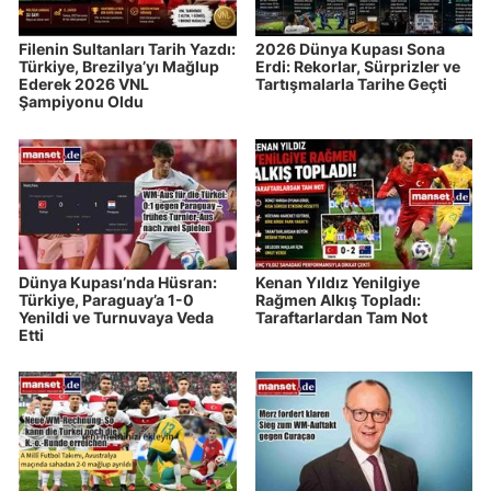
Filenin Sultanları Tarih Yazdı:
2026 Dünya Kupası Sona
Türkiye, Brezilya’yı Mağlup
Erdi: Rekorlar, Sürprizler ve
Ederek 2026 VNL
Tartışmalarla Tarihe Geçti
Şampiyonu Oldu
Dünya Kupası’nda Hüsran:
Kenan Yıldız Yenilgiye
Türkiye, Paraguay’a 1-0
Rağmen Alkış Topladı:
Yenildi ve Turnuvaya Veda
Taraftarlardan Tam Not
Etti