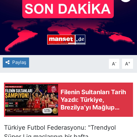
Paylaş
-
+
A
A
Filenin Sultanları Tarih
Yazdı: Türkiye,
Brezilya’yı Mağlup
Ederek 2026 VNL
Şampiyonu Oldu
Türkiye Futbol Federasyonu: "Trendyol
Süper Lig maçlarının bir hafta