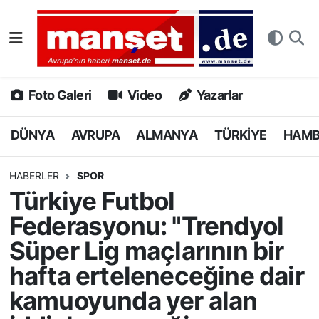
DÜNYA
Nöbetçi Eczaneler
AVRUPA
Hava Durumu
Foto Galeri
Video
Yazarlar
ALMANYA
Namaz Vakitleri
DÜNYA
AVRUPA
ALMANYA
TÜRKİYE
HAM
TÜRKİYE
Trafik Durumu
HABERLER
SPOR
Türkiye Futbol
HAMBURG
Puan Durumu ve Fikstür
Federasyonu: "Trendyol
SPOR
Tüm Manşetler
Süper Lig maçlarının bir
hafta erteleneceğine dair
DEUTSCH
Son Dakika Haberleri
kamuoyunda yer alan
EKONOMİ
Haber Arşivi