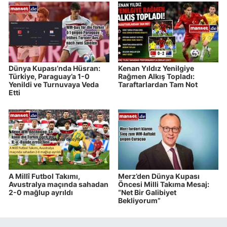
Dünya Kupası’nda Hüsran:
Kenan Yıldız Yenilgiye
Türkiye, Paraguay’a 1-0
Rağmen Alkış Topladı:
Yenildi ve Turnuvaya Veda
Taraftarlardan Tam Not
Etti
A Millî Futbol Takımı,
Merz’den Dünya Kupası
Avustralya maçında sahadan
Öncesi Milli Takıma Mesaj:
2-0 mağlup ayrıldı
“Net Bir Galibiyet
Bekliyorum”