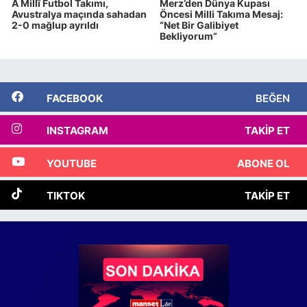
A Millî Futbol Takımı,
Merz’den Dünya Kupası
Avustralya maçında sahadan
Öncesi Milli Takıma Mesaj:
2-0 mağlup ayrıldı
“Net Bir Galibiyet
Bekliyorum”
FACEBOOK
BEĞEN
INSTAGRAM
TAKIP ET
YOUTUBE
ABONE OL
TIKTOK
TAKIP ET