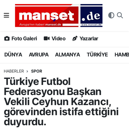
DÜNYA
Nöbetçi Eczaneler
AVRUPA
Hava Durumu
Foto Galeri
Video
Yazarlar
ALMANYA
Namaz Vakitleri
DÜNYA
AVRUPA
ALMANYA
TÜRKİYE
HAM
TÜRKİYE
Trafik Durumu
HABERLER
SPOR
Türkiye Futbol
HAMBURG
Puan Durumu ve Fikstür
Federasyonu Başkan
SPOR
Tüm Manşetler
Vekili Ceyhun Kazancı,
görevinden istifa ettiğini
DEUTSCH
Son Dakika Haberleri
duyurdu.
EKONOMİ
Haber Arşivi