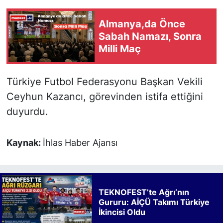
Almanya,da Önce
Sabah Namazı, Sonra
Milli Maç
Türkiye Futbol Federasyonu Başkan Vekili
Ceyhun Kazancı, görevinden istifa ettiğini
duyurdu.
Kaynak:
İhlas Haber Ajansı
TEKNOFEST’te Ağrı’nın
Gururu: AİÇÜ Takımı Türkiye
İkincisi Oldu