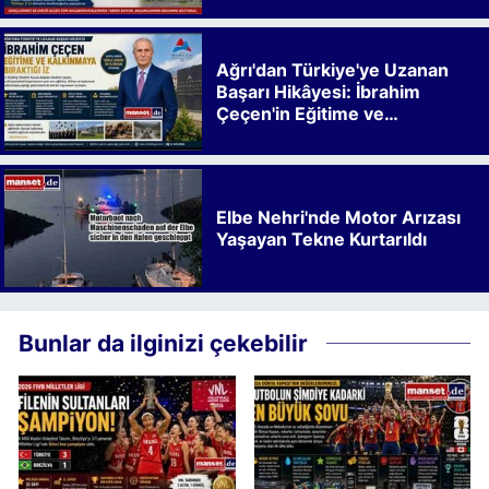
Ağrı'dan Türkiye'ye Uzanan
Başarı Hikâyesi: İbrahim
Çeçen'in Eğitime ve
Kalkınmaya Bıraktığı İz
Elbe Nehri'nde Motor Arızası
Yaşayan Tekne Kurtarıldı
Bunlar da ilginizi çekebilir