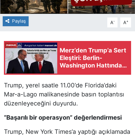
Paylaş
-
+
A
A
Merz’den Trump’a Sert
Eleştiri: Berlin-
Washington Hattında
Gerilim
Trump, yerel saatle 11.00’de Florida’daki
Mar-a-Lago malikanesinde basın toplantısı
düzenleyeceğini duyurdu.
“Başarılı bir operasyon” değerlendirmesi
Trump, New York Times’a yaptığı açıklamada