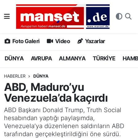
DÜNYA
Nöbetçi Eczaneler
AVRUPA
Hava Durumu
Foto Galeri
Video
Yazarlar
ALMANYA
Namaz Vakitleri
DÜNYA
AVRUPA
ALMANYA
TÜRKİYE
HAM
TÜRKİYE
Trafik Durumu
HABERLER
DÜNYA
ABD, Maduro’yu
HAMBURG
Puan Durumu ve Fikstür
Venezuela’da kaçırdı
SPOR
Tüm Manşetler
ABD Başkanı Donald Trump, Truth Social
hesabından yaptığı paylaşımda,
DEUTSCH
Son Dakika Haberleri
Venezuela’ya düzenlenen saldırıların ABD
tarafından gerçekleştirildiğini öne sürdü.
EKONOMİ
Haber Arşivi