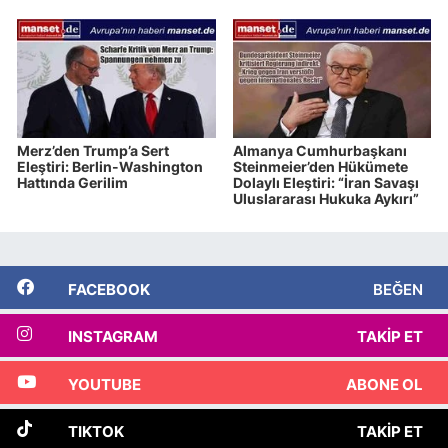
Merz’den Trump’a Sert
Almanya Cumhurbaşkanı
Eleştiri: Berlin-Washington
Steinmeier’den Hükümete
Hattında Gerilim
Dolaylı Eleştiri: “İran Savaşı
Uluslararası Hukuka Aykırı”
FACEBOOK
BEĞEN
INSTAGRAM
TAKIP ET
YOUTUBE
ABONE OL
TIKTOK
TAKIP ET