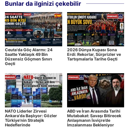
Bunlar da ilginizi çekebilir
Ceuta'da Göç Alarmı: 24
2026 Dünya Kupası Sona
Saatte Yaklaşık 49 Bin
Erdi: Rekorlar, Sürprizler ve
Düzensiz Göçmen Sınırı
Tartışmalarla Tarihe Geçti
Geçti
NATO Liderler Zirvesi
ABD ve İran Arasında Tarihi
Ankara'da Başlıyor: Gözler
Mutabakat: Savaşı Bitirecek
Türkiye'nin Stratejik
Anlaşmanın İsviçre’de
Hedeflerinde
İmzalanması Bekleniyor