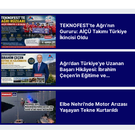
TEKNOFEST’te Ağrı’nın
Gururu: AİÇÜ Takımı Türkiye
İkincisi Oldu
Ağrı'dan Türkiye'ye Uzanan
Başarı Hikâyesi: İbrahim
Çeçen'in Eğitime ve
Kalkınmaya Bıraktığı İz
Elbe Nehri'nde Motor Arızası
Yaşayan Tekne Kurtarıldı