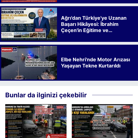
Ağrı'dan Türkiye'ye Uzanan
Başarı Hikâyesi: İbrahim
Çeçen'in Eğitime ve
Kalkınmaya Bıraktığı İz
Elbe Nehri'nde Motor Arızası
Yaşayan Tekne Kurtarıldı
Bunlar da ilginizi çekebilir