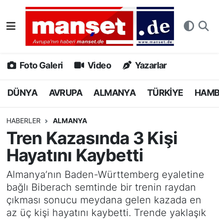
DÜNYA
Nöbetçi Eczaneler
AVRUPA
Hava Durumu
Foto Galeri
Video
Yazarlar
ALMANYA
Namaz Vakitleri
DÜNYA
AVRUPA
ALMANYA
TÜRKİYE
HAM
TÜRKİYE
Trafik Durumu
HABERLER
ALMANYA
Tren Kazasında 3 Kişi
HAMBURG
Puan Durumu ve Fikstür
Hayatını Kaybetti
SPOR
Tüm Manşetler
Almanya’nın Baden-Württemberg eyaletine
bağlı Biberach semtinde bir trenin raydan
DEUTSCH
Son Dakika Haberleri
çıkması sonucu meydana gelen kazada en
az üç kişi hayatını kaybetti. Trende yaklaşık
EKONOMİ
Haber Arşivi