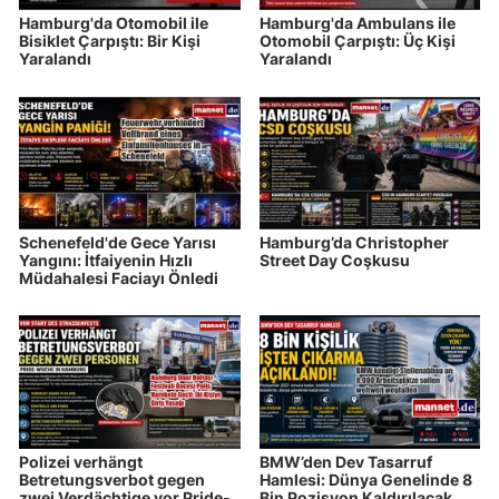
Hamburg'da Otomobil ile
Hamburg'da Ambulans ile
Bisiklet Çarpıştı: Bir Kişi
Otomobil Çarpıştı: Üç Kişi
Yaralandı
Yaralandı
Schenefeld'de Gece Yarısı
Hamburg’da Christopher
Yangını: İtfaiyenin Hızlı
Street Day Coşkusu
Müdahalesi Faciayı Önledi
Polizei verhängt
BMW’den Dev Tasarruf
Betretungsverbot gegen
Hamlesi: Dünya Genelinde 8
zwei Verdächtige vor Pride-
Bin Pozisyon Kaldırılacak