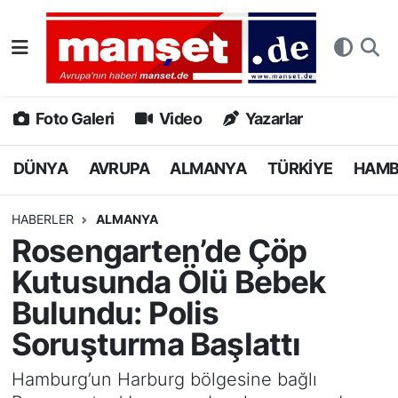
DÜNYA
Nöbetçi Eczaneler
AVRUPA
Hava Durumu
Foto Galeri
Video
Yazarlar
ALMANYA
Namaz Vakitleri
DÜNYA
AVRUPA
ALMANYA
TÜRKİYE
HAM
TÜRKİYE
Trafik Durumu
HABERLER
ALMANYA
Rosengarten’de Çöp
HAMBURG
Puan Durumu ve Fikstür
Kutusunda Ölü Bebek
SPOR
Tüm Manşetler
Bulundu: Polis
Soruşturma Başlattı
DEUTSCH
Son Dakika Haberleri
Hamburg’un Harburg bölgesine bağlı
EKONOMİ
Haber Arşivi