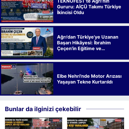
TEKNOFEST’te Ağrı’nın
Gururu: AİÇÜ Takımı Türkiye
İkincisi Oldu
Ağrı'dan Türkiye'ye Uzanan
Başarı Hikâyesi: İbrahim
Çeçen'in Eğitime ve
Kalkınmaya Bıraktığı İz
Elbe Nehri'nde Motor Arızası
Yaşayan Tekne Kurtarıldı
Bunlar da ilginizi çekebilir