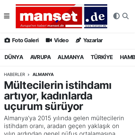
DÜNYA
Nöbetçi Eczaneler
AVRUPA
Hava Durumu
Foto Galeri
Video
Yazarlar
ALMANYA
Namaz Vakitleri
DÜNYA
AVRUPA
ALMANYA
TÜRKİYE
HAM
TÜRKİYE
Trafik Durumu
HABERLER
ALMANYA
Mültecilerin istihdamı
HAMBURG
Puan Durumu ve Fikstür
artıyor, kadınlarda
SPOR
Tüm Manşetler
uçurum sürüyor
DEUTSCH
Son Dakika Haberleri
Almanya’ya 2015 yılında gelen mültecilerin
istihdam oranı, aradan geçen yaklaşık on
EKONOMİ
Haber Arşivi
yılın ardından genel nüfus ortalamasına