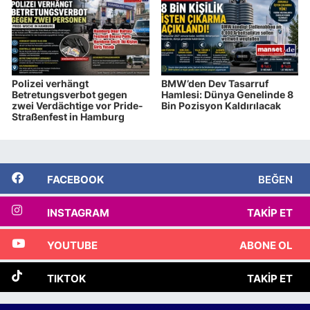
Polizei verhängt
BMW’den Dev Tasarruf
Betretungsverbot gegen
Hamlesi: Dünya Genelinde 8
zwei Verdächtige vor Pride-
Bin Pozisyon Kaldırılacak
Straßenfest in Hamburg
FACEBOOK
BEĞEN
INSTAGRAM
TAKIP ET
YOUTUBE
ABONE OL
TIKTOK
TAKIP ET