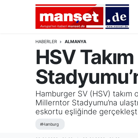
DÜNYA
Nöbetçi Eczaneler
AVRUPA
Hava Durumu
HABERLER
ALMANYA
HSV Takım 
ALMANYA
Namaz Vakitleri
Stadyumu’n
TÜRKİYE
Trafik Durumu
HAMBURG
Puan Durumu ve Fikstür
Hamburger SV (HSV) takım ot
Millerntor Stadyumu’na ulaştı.
SPOR
Tüm Manşetler
eskortu eşliğinde gerçekleşti
DEUTSCH
Son Dakika Haberleri
#Hamburg
EKONOMİ
Haber Arşivi