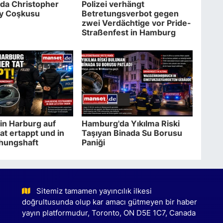
da Christopher
Polizei verhängt
ay Coşkusu
Betretungsverbot gegen
zwei Verdächtige vor Pride-
Straßenfest in Hamburg
in Harburg auf
Hamburg'da Yıkılma Riski
at ertappt und in
Taşıyan Binada Su Borusu
hungshaft
Paniği
Sitemiz tamamen yayıncılık ilkesi
doğrultusunda olup kar amacı gütmeyen bir haber
yayın platformudur, Toronto, ON D5E 1C7, Canada