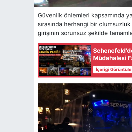
Güvenlik önlemleri kapsamında yap
sırasında herhangi bir olumsuzl
girişinin sorunsuz şekilde tamamland
Schenefeld'de 
Müdahalesi F
İçeriği Görüntül