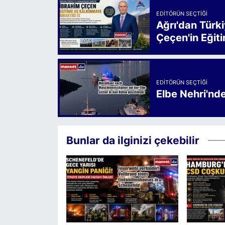
EDITÖRÜN SEÇTIĞI
Ağrı'dan Türk
Çeçen'in Eğiti
EDITÖRÜN SEÇTIĞI
Elbe Nehri'nd
Bunlar da ilginizi çekebilir