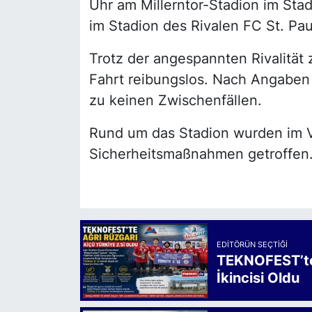
Uhr am Millerntor-Stadion im Stadt
im Stadion des Rivalen FC St. Paul
Trotz der angespannten Rivalität 
Fahrt reibungslos. Nach Angaben 
zu keinen Zwischenfällen.
Rund um das Stadion wurden im 
Sicherheitsmaßnahmen getroffen
EDITÖRÜN SEÇTIĞI
TEKNOFEST’te 
İkincisi Oldu