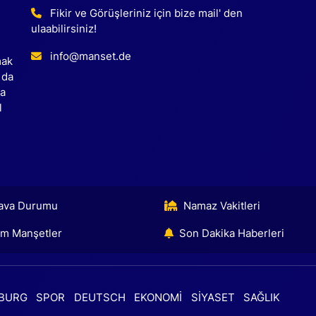
Fikir ve Görüşleriniz için bize mail' den
ulaabilirsiniz!
info@manset.de
mak
 da
ca
l
ava Durumu
Namaz Vakitleri
m Manşetler
Son Dakika Haberleri
BURG
SPOR
DEUTSCH
EKONOMİ
SİYASET
SAĞLIK