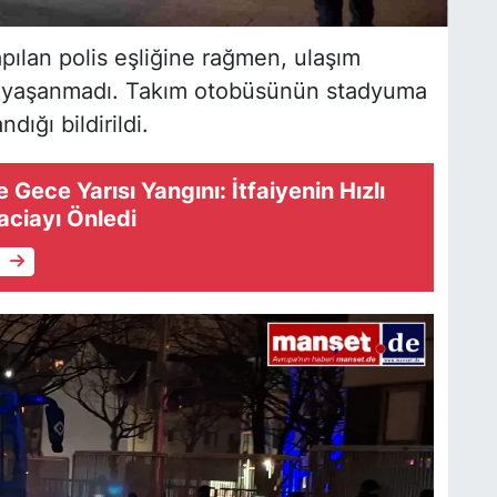
ılan polis eşliğine rağmen, ulaşım
uk yaşanmadı. Takım otobüsünün stadyuma
ığı bildirildi.
Gece Yarısı Yangını: İtfaiyenin Hızlı
aciayı Önledi
e