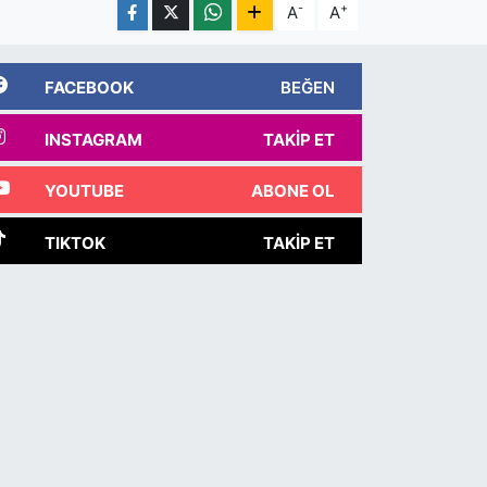
-
+
A
A
FACEBOOK
BEĞEN
INSTAGRAM
TAKIP ET
YOUTUBE
ABONE OL
TIKTOK
TAKIP ET