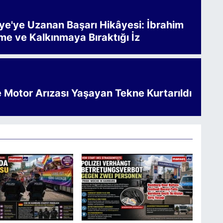
iye'ye Uzanan Başarı Hikâyesi: İbrahim
me ve Kalkınmaya Bıraktığı İz
e Motor Arızası Yaşayan Tekne Kurtarıldı