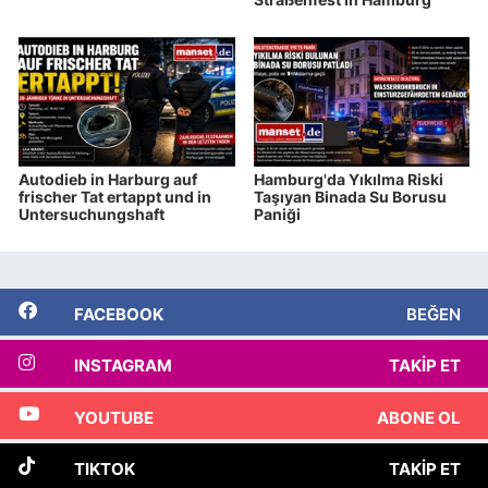
Autodieb in Harburg auf
Hamburg'da Yıkılma Riski
frischer Tat ertappt und in
Taşıyan Binada Su Borusu
Untersuchungshaft
Paniği
FACEBOOK
BEĞEN
INSTAGRAM
TAKIP ET
YOUTUBE
ABONE OL
TIKTOK
TAKIP ET