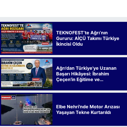
TEKNOFEST’te Ağrı’nın
Gururu: AİÇÜ Takımı Türkiye
İkincisi Oldu
Ağrı'dan Türkiye'ye Uzanan
Başarı Hikâyesi: İbrahim
Çeçen'in Eğitime ve
Kalkınmaya Bıraktığı İz
Elbe Nehri'nde Motor Arızası
Yaşayan Tekne Kurtarıldı