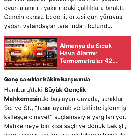
oyun alanının yakınındaki çalılıklara bıraktı.
Gencin cansız bedeni, ertesi gün yürüyüş
yapan vatandaşlar tarafından bulundu.
Almanya'da Sıcak
Hava Alarmı:
Termometreler 42
Dereceyi Görebilir
Genç sanıklar hâkim karşısında
Hamburg’daki
Büyük Gençlik
Mahkemesi
nde başlayan davada, sanıklar
Sc.
ve
St.
, “tasarlayarak ve birlikte işlenmiş
kalleşçe cinayet” suçlamasıyla yargılanıyor.
Mahkemeye biri kısa saçlı ve donuk bakışlı,
diğeri sarışın ve koyu renk takım elbiseli iki