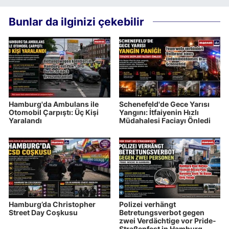
Bunlar da ilginizi çekebilir
Hamburg'da Ambulans ile
Schenefeld'de Gece Yarısı
Otomobil Çarpıştı: Üç Kişi
Yangını: İtfaiyenin Hızlı
Yaralandı
Müdahalesi Faciayı Önledi
Hamburg’da Christopher
Polizei verhängt
Street Day Coşkusu
Betretungsverbot gegen
zwei Verdächtige vor Pride-
Straßenfest in Hamburg