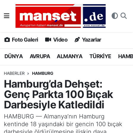
DÜNYA
Nöbetçi Eczaneler
AVRUPA
Hava Durumu
Foto Galeri
Video
Yazarlar
ALMANYA
Namaz Vakitleri
DÜNYA
AVRUPA
ALMANYA
TÜRKİYE
HAM
TÜRKİYE
Trafik Durumu
HABERLER
HAMBURG
Hamburg’da Dehşet:
HAMBURG
Puan Durumu ve Fikstür
Genç Parkta 100 Bıçak
SPOR
Tüm Manşetler
Darbesiyle Katledildi
DEUTSCH
Son Dakika Haberleri
HAMBURG — Almanya’nın Hamburg
kentinde 18 yaşındaki bir gencin 100 bıçak
EKONOMİ
Haber Arşivi
darbesiyle öldürülmesine ilişkin dava