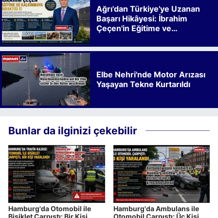
Ağrı'dan Türkiye'ye Uzanan
Başarı Hikâyesi: İbrahim
Çeçen'in Eğitime ve
Kalkınmaya Bıraktığı İz
Elbe Nehri'nde Motor Arızası
Yaşayan Tekne Kurtarıldı
Bunlar da ilginizi çekebilir
Hamburg'da Otomobil ile
Hamburg'da Ambulans ile
Bisiklet Çarpıştı: Bir Kişi
Otomobil Çarpıştı: Üç Kişi