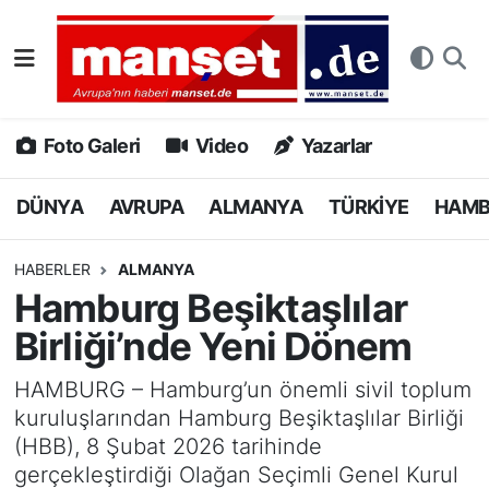
DÜNYA
Nöbetçi Eczaneler
AVRUPA
Hava Durumu
Foto Galeri
Video
Yazarlar
ALMANYA
Namaz Vakitleri
DÜNYA
AVRUPA
ALMANYA
TÜRKİYE
HAM
TÜRKİYE
Trafik Durumu
HABERLER
ALMANYA
Hamburg Beşiktaşlılar
HAMBURG
Puan Durumu ve Fikstür
Birliği’nde Yeni Dönem
SPOR
Tüm Manşetler
HAMBURG – Hamburg’un önemli sivil toplum
kuruluşlarından Hamburg Beşiktaşlılar Birliği
DEUTSCH
Son Dakika Haberleri
(HBB), 8 Şubat 2026 tarihinde
gerçekleştirdiği Olağan Seçimli Genel Kurul
EKONOMİ
Haber Arşivi