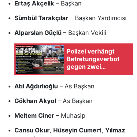
Ertaş Akçelik
– Başkan
Sümbül Tarakçılar
– Başkan Yardımcısı
Alparslan Güçlü
– Başkan Vekili
Polizei verhängt
Betretungsverbot
gegen zwei
Verdächtige vor
Pride-Straßenfest in
Atıl Ağdırlıoğlu
– As Başkan
Hamburg
Gökhan Akyol
– As Başkan
Meltem Ciner
– Muhasip
Cansu Okur
,
Hüseyin Cumert
,
Yılmaz