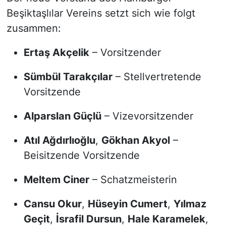
Beşiktaşlılar Vereins setzt sich wie folgt
zusammen:
Ertaş Akçelik
– Vorsitzender
Sümbül Tarakçılar
– Stellvertretende
Vorsitzende
Alparslan Güçlü
– Vizevorsitzender
Atıl Ağdırlıoğlu
,
Gökhan Akyol
–
Beisitzende Vorsitzende
Meltem Ciner
– Schatzmeisterin
Cansu Okur
,
Hüseyin Cumert
,
Yılmaz
Geçit
,
İsrafil Dursun
,
Hale Karamelek
,