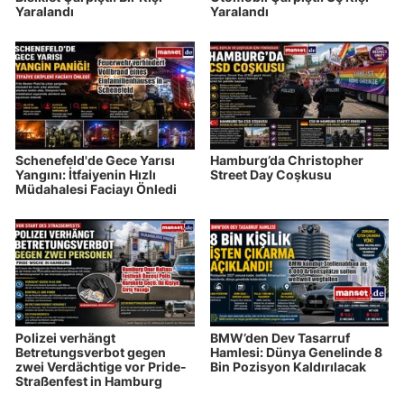
Yaralandı
Yaralandı
Schenefeld'de Gece Yarısı
Hamburg’da Christopher
Yangını: İtfaiyenin Hızlı
Street Day Coşkusu
Müdahalesi Faciayı Önledi
Polizei verhängt
BMW’den Dev Tasarruf
Betretungsverbot gegen
Hamlesi: Dünya Genelinde 8
zwei Verdächtige vor Pride-
Bin Pozisyon Kaldırılacak
Straßenfest in Hamburg